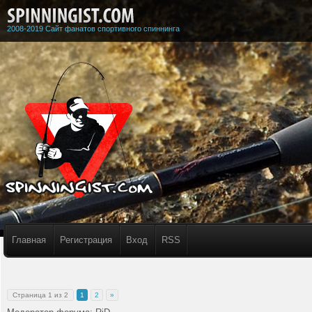
2008-2019 Сайт фанатов спортивного спиннинга
Главная
Регистрация
Вход
RSS
Страница
1
из
2
1
2
»