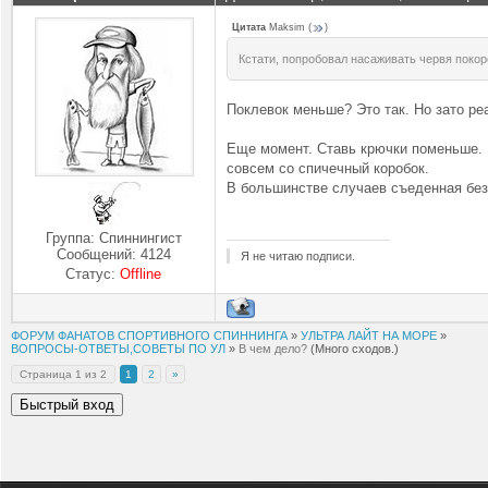
Цитата
Maksim
(
)
Кстати, попробовал насаживать червя покор
Поклевок меньше? Это так. Но зато р
Еще момент. Ставь крючки поменьше. 
совсем со спичечный коробок.
В большинстве случаев съеденная без 
Группа: Спиннингист
Сообщений:
4124
Я не читаю подписи.
Статус:
Offline
ФОРУМ ФАНАТОВ СПОРТИВНОГО СПИННИНГА
»
УЛЬТРА ЛАЙТ НА МОРЕ
»
ВОПРОСЫ-ОТВЕТЫ,СОВЕТЫ ПО УЛ
»
В чем дело?
(Много сходов.)
Страница
1
из
2
1
2
»