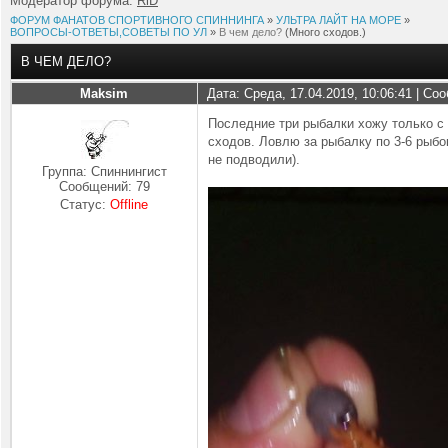
Модератор форума:
RiD
ФОРУМ ФАНАТОВ СПОРТИВНОГО СПИННИНГА
»
УЛЬТРА ЛАЙТ НА МОРЕ
»
ВОПРОСЫ-ОТВЕТЫ,СОВЕТЫ ПО УЛ
»
В чем дело?
(Много сходов.)
В ЧЕМ ДЕЛО?
Maksim
Дата: Среда, 17.04.2019, 10:06:41 | С
Последние три рыбалки хожу только с
сходов. Ловлю за рыбалку по 3-6 рыбо
не подводили).
Группа: Спиннингист
Сообщений:
79
Статус:
Offline