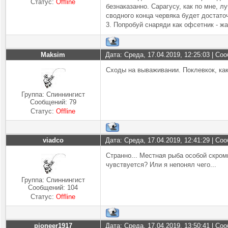
Статус:
Offline
безнаказанно. Сарагусу, как по мне, 
сводного конца червяка будет достато
3. Попробуй снаряди как офсетник - жа
Maksim
Дата: Среда, 17.04.2019, 12:25:03 | С
Сходы на вываживании. Поклевкок, как
Группа: Спиннингист
Сообщений:
79
Статус:
Offline
viadco
Дата: Среда, 17.04.2019, 12:41:29 | С
Странно... Местная рыба особой скром
чувствуется? Или я непонял чего...
Группа: Спиннингист
Сообщений:
104
Статус:
Offline
pioneer1917
Дата: Среда, 17.04.2019, 13:50:41 | С