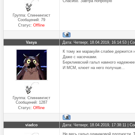
Спасибо. Завтра попробую
Группа: Спиннингист
Сообщений:
79
Статус:
Offline
Vasya
Дата: Четверг, 18.04.2019, 16:14:53 | 
К тому же маракуйя слабее держится н
Даже с насечками.
Берклиевский гальп намного надежнее
И МСМ, клюет на него получше...
Группа: Спиннингист
Сообщений:
1287
Статус:
Offline
viadco
Дата: Четверг, 18.04.2019, 17:38:11 | 
Не весь гальп одинаковой плотности. 