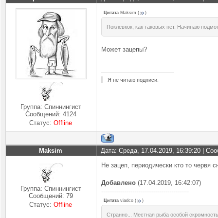
Цитата
Maksim
(
)
Поклевкок, как таковых нет. Начинаю подмот
Может зацепы?
Я не читаю подписи.
Группа: Спиннингист
Сообщений:
4124
Статус:
Offline
Maksim
Дата: Среда, 17.04.2019, 16:39:20 | С
Не зацеп, периодически кто то червя с
Добавлено
(17.04.2019, 16:42:07)
Группа: Спиннингист
---------------------------------------------
Сообщений:
79
Цитата
viadco
(
)
Статус:
Offline
Странно... Местная рыба особой скромность