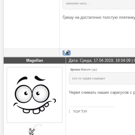
непонял чего...
Грешу на достаточно толстую плетенку
Magellan
Дата: Среда, 17.04.2019, 18:04:09 
Цитата
Maksim
(
)
кто то червя снимает
Червя снимать наших сарагусов с ра
הכל יעבור