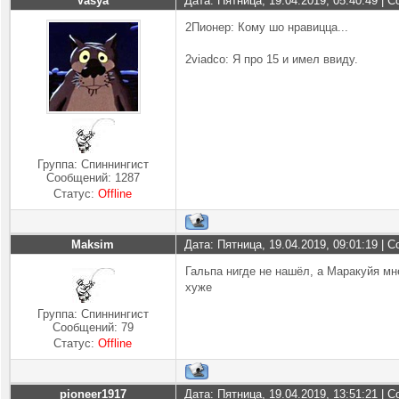
Vasya
Дата: Пятница, 19.04.2019, 05:40:49 |
2Пионер: Кому шо нравицца...
2viadco: Я про 15 и имел ввиду.
Группа: Спиннингист
Сообщений:
1287
Статус:
Offline
Maksim
Дата: Пятница, 19.04.2019, 09:01:19 |
Гальпа нигде не нашёл, а Маракуйя мн
хуже
Группа: Спиннингист
Сообщений:
79
Статус:
Offline
pioneer1917
Дата: Пятница, 19.04.2019, 13:51:21 |