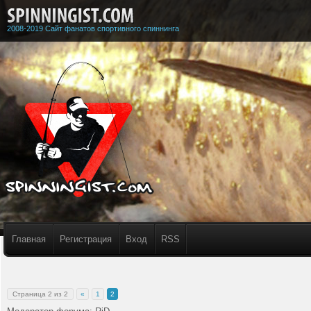
2008-2019 Сайт фанатов спортивного спиннинга
Главная
Регистрация
Вход
RSS
Страница
2
из
2
«
1
2