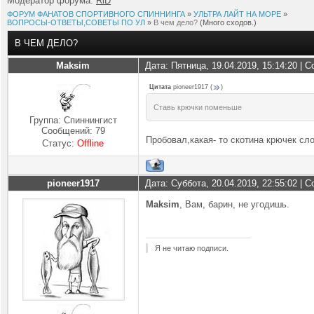
Модератор форума:
RiD
ФОРУМ ФАНАТОВ СПОРТИВНОГО СПИННИНГА
»
УЛЬТРА ЛАЙТ НА МОРЕ
»
ВОПРОСЫ-ОТВЕТЫ,СОВЕТЫ ПО УЛ
»
В чем дело?
(Много сходов.)
В ЧЕМ ДЕЛО?
Maksim
Дата: Пятница, 19.04.2019, 15:14:20 |
Цитата
pioneer1917
(
)
Ставь крючки поменьше
Группа: Спиннингист
Сообщений:
79
Пробовал,какая- то скотина крючек сл
Статус:
Offline
pioneer1917
Дата: Суббота, 20.04.2019, 22:55:02 |
Maksim
, Вам, барин, не угодишь.
Я не читаю подписи.