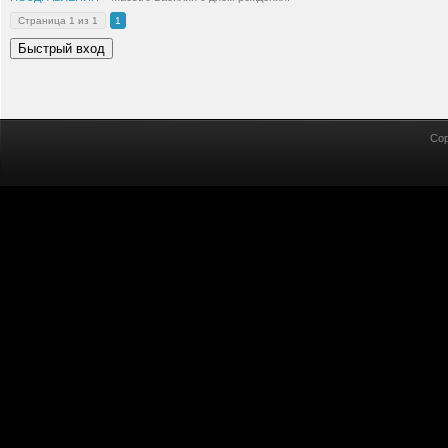
Страница
1
из
1
1
Cop