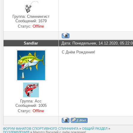
Группа: Спиннингист
Сообщений:
1679
Статус:
Offline
Sandlar
Дата: Понедельник, 14.12.2020, 05:22:
С Днём Рождения!
Группа: Асс
Сообщений:
1005
Статус:
Offline
ФОРУМ ФАНАТОВ СПОРТИВНОГО СПИННИНГА
»
ОБЩИЙ РАЗДЕЛ
»
ПОЗДРАВЛЕНИЯ
»
Maestro Василий с днём рождения!