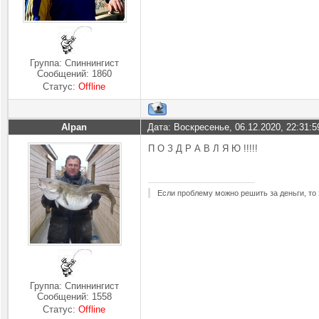
Группа: Спиннингист
Сообщений:
1860
Статус:
Offline
Alpan
Дата: Воскресенье, 06.12.2020, 22:31:
П О З Д Р А В Л Я Ю !!!!!
Если проблему можно решить за деньги, то 
Группа: Спиннингист
Сообщений:
1558
Статус:
Offline