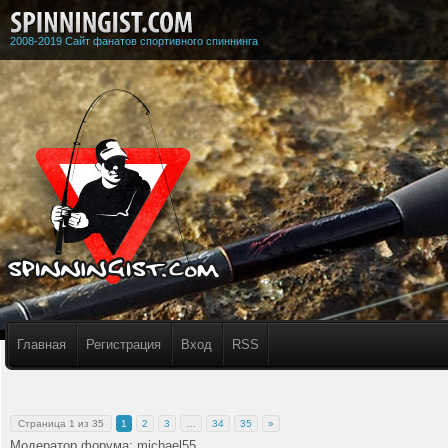
2008-2019 Сайт фанатов спортивного спиннинга
Главная
Регистрация
Вход
RSS
Страница
1
из
35
1
2
3
…
34
35
»
Модератор форума:
michael55