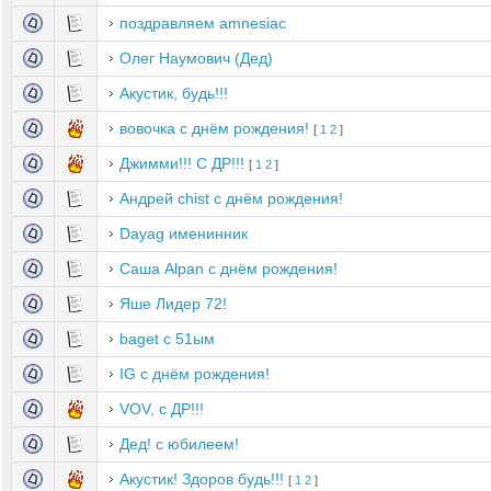
поздравляем amnesiac
Олег Наумович (Дед)
Акустик, будь!!!
вовочка с днём рождения!
[
1
2
]
Джимми!!! С ДР!!!
[
1
2
]
Андрей chist с днём рождения!
Dayag именинник
Саша Alpan c днём рождения!
Яше Лидер 72!
baget с 51ым
IG с днём рождения!
VOV, с ДР!!!
Дед! с юбилеем!
Акустик! Здоров будь!!!
[
1
2
]