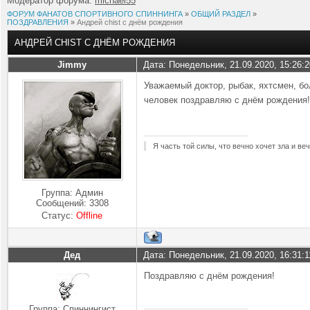
Модератор форума:
michael55
ФОРУМ ФАНАТОВ СПОРТИВНОГО СПИННИНГА
»
ОБЩИЙ РАЗДЕЛ
»
ПОЗДРАВЛЕНИЯ
»
Андрей chist с днём рождения
АНДРЕЙ CHIST С ДНЁМ РОЖДЕНИЯ
Jimmy
Дата: Понедельник, 21.09.2020, 15:26:
Уважаемый доктор, рыбак, яхтсмен, бо
человек поздравляю с днём рождения!
Я часть той силы, что вечно хочет зла и ве
Группа: Админ
Сообщений:
3308
Статус:
Offline
Дед
Дата: Понедельник, 21.09.2020, 16:31:
Поздравляю с днём рождения!
Группа: Спиннингист