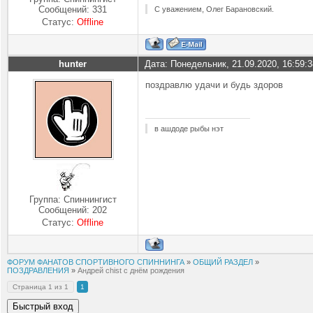
Сообщений:
331
С уважением, Олег Барановский.
Статус:
Offline
hunter
Дата: Понедельник, 21.09.2020, 16:59:
поздравлю удачи и будь здоров
в ашдоде рыбы нэт
Группа: Спиннингист
Сообщений:
202
Статус:
Offline
ФОРУМ ФАНАТОВ СПОРТИВНОГО СПИННИНГА
»
ОБЩИЙ РАЗДЕЛ
»
ПОЗДРАВЛЕНИЯ
»
Андрей chist с днём рождения
Страница
1
из
1
1