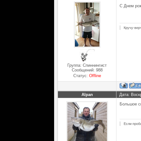
С Днем ро
Кручу-вер
Группа: Спиннингист
Сообщений:
988
Статус:
Offline
Alpan
Дата: Воск
Большое сп
Если проб