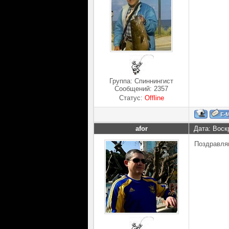
Группа: Спиннингист
Сообщений:
2357
Статус:
Offline
afor
Дата: Воск
Поздравл