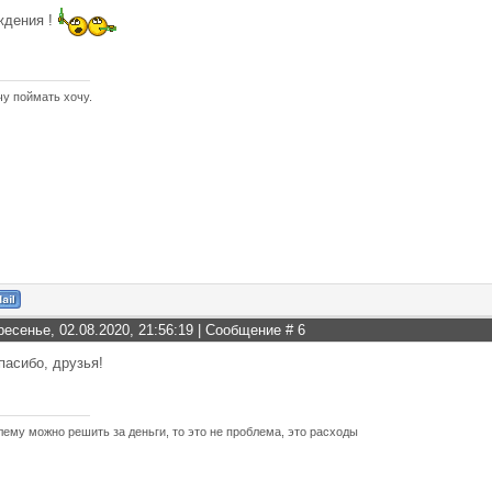
ждения !
чу поймать хочу.
ресенье, 02.08.2020, 21:56:19 | Сообщение #
6
асибо, друзья!
лему можно решить за деньги, то это не проблема, это расходы