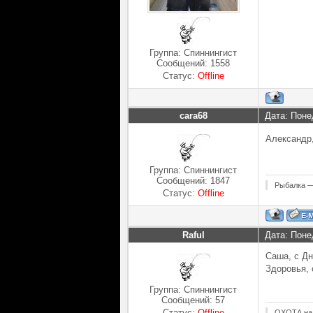
Группа: Спиннингист
Сообщений:
1558
Статус:
Offline
cara68
Дата: Поне
Александр,
Группа: Спиннингист
Сообщений:
1847
Рыбалка —
Статус:
Offline
Raful
Дата: Поне
Саша, с Дн
Здоровья, 
Группа: Спиннингист
Сообщений:
57
Статус:
Offline
ОХОТА на