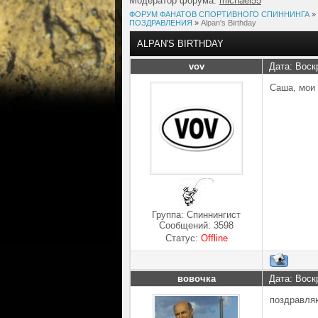
Модератор форума:
michael55
ФОРУМ ФАНАТОВ СПОРТИВНОГО СПИННИНГА
»
ПОЗДРАВЛЕНИЯ
»
Alpan's Birthday
ALPAN'S BIRTHDAY
vov
Дата: Воск
Саша, мои
Группа: Спиннингист
Сообщений:
3598
Статус:
Offline
вовочка
Дата: Воск
поздравля