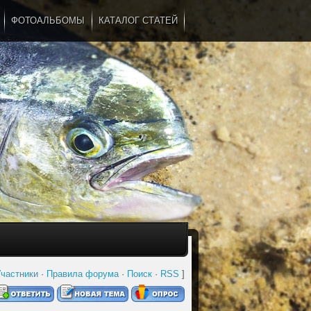
ФОТОАЛЬБОМЫ
КАТАЛОГ СТАТЕЙ
...
частники
·
Правила форума
·
Поиск
·
RSS
]