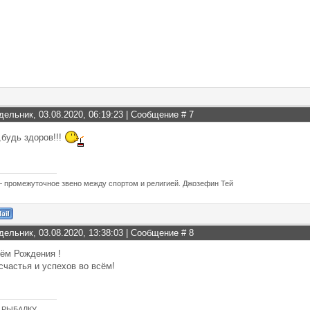
дельник, 03.08.2020, 06:19:23 | Сообщение #
7
будь здоров!!!
 промежуточное звено между спортом и религией. Джозефин Тей
дельник, 03.08.2020, 13:38:03 | Сообщение #
8
ём Рождения !
счастья и успехов во всём!
 РЫБАЛКУ.