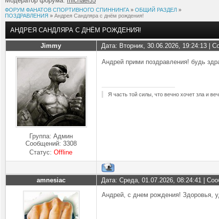
Модератор форума:
michael55
ФОРУМ ФАНАТОВ СПОРТИВНОГО СПИННИНГА
»
ОБЩИЙ РАЗДЕЛ
»
ПОЗДРАВЛЕНИЯ
»
Андрея Сандляра с днём рождения!
АНДРЕЯ САНДЛЯРА С ДНЁМ РОЖДЕНИЯ!
Jimmy
Дата: Вторник, 30.06.2026, 19:24:13 |
Андрей прими поздравления! будь зд
Я часть той силы, что вечно хочет зла и ве
Группа: Админ
Сообщений:
3308
Статус:
Offline
amnesiac
Дата: Среда, 01.07.2026, 08:24:41 | С
Андрей, с днем рождения! Здоровья, у