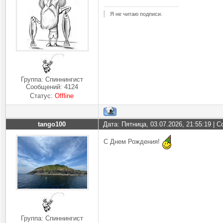
Я не читаю подписи.
Группа: Спиннингист
Сообщений:
4124
Статус:
Offline
tango100
Дата: Пятница, 03.07.2026, 21:55:19 |
С Днем Рождения!
Группа: Спиннингист