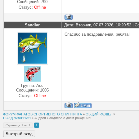
Сообщений:
790
Статус:
Offline
Sandlar
Дата: Вторник, 07.07.2026, 10:20:52 |
Спасибо за поздравления, ребята!
Группа: Асс
Сообщений:
1005
Статус:
Offline
ФОРУМ ФАНАТОВ СПОРТИВНОГО СПИННИНГА
»
ОБЩИЙ РАЗДЕЛ
»
ПОЗДРАВЛЕНИЯ
»
Андрея Сандляра с днём рождения!
Страница
1
из
1
1