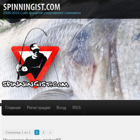
2008-2019 Сайт фанатов спортивного спиннинга
Главная
Регистрация
Вход
RSS
Страница
1
из
2
1
2
»