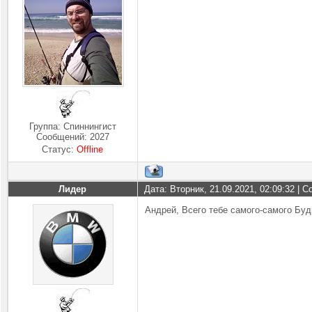
Группа: Спиннингист
Сообщений:
2027
Статус:
Offline
Лидер
Дата: Вторник, 21.09.2021, 02:09:32 |
Андрей, Всего тебе самого-самого Буд