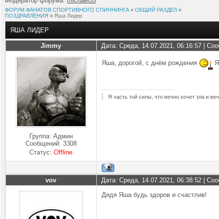
Модератор форума:
michael55
ФОРУМ ФАНАТОВ СПОРТИВНОГО СПИННИНГА
»
ОБЩИЙ РАЗДЕЛ
»
ПОЗДРАВЛЕНИЯ
»
Яша Лидер
ЯША ЛИДЕР
Jimmy
Дата: Среда, 14.07.2021, 06:16:57 | С
Яша, дорогой, с днём рождения
Я
Я часть той силы, что вечно хочет зла и ве
Группа: Админ
Сообщений:
3308
Статус:
Offline
vov
Дата: Среда, 14.07.2021, 06:38:52 | С
Дядя Яша будь здоров и счастлив!