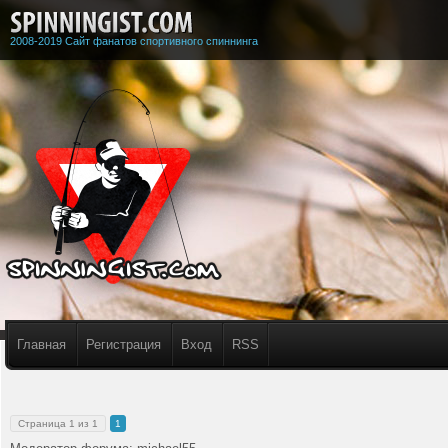
2008-2019 Сайт фанатов спортивного спиннинга
Главная
Регистрация
Вход
RSS
Страница
1
из
1
1