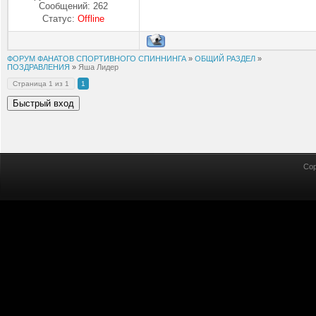
Сообщений:
262
Статус:
Offline
ФОРУМ ФАНАТОВ СПОРТИВНОГО СПИННИНГА
»
ОБЩИЙ РАЗДЕЛ
»
ПОЗДРАВЛЕНИЯ
»
Яша Лидер
Страница
1
из
1
1
Cop