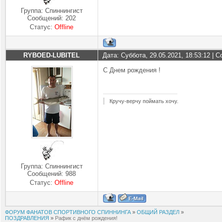
Группа: Спиннингист
Сообщений:
202
Статус:
Offline
RYBOED-LUBITEL
Дата: Суббота, 29.05.2021, 18:53:12 |
С Днем рождения !
Кручу-верчу поймать хочу.
Группа: Спиннингист
Сообщений:
988
Статус:
Offline
ФОРУМ ФАНАТОВ СПОРТИВНОГО СПИННИНГА
»
ОБЩИЙ РАЗДЕЛ
»
ПОЗДРАВЛЕНИЯ
»
Рафик с днём рождения!