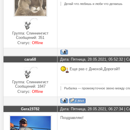
Делай что любишь и люби что делаешь
Группа: Спиннингист
Сообщений:
351
Статус:
Offline
cara68
Дата: Пятница, 28.05.2021, 05:52:32 |
Еще раз с Днюхой,Дорогой!!
Группа: Спиннингист
Сообщений:
1847
Рыбалка — промежуточное звено между спо
Статус:
Offline
Gera19782
Дата: Пятница, 28.05.2021, 06:27:34 |
Поздравляю!