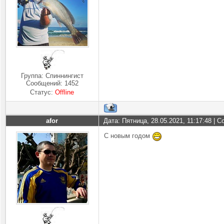
Группа: Спиннингист
Сообщений:
1452
Статус:
Offline
afor
Дата: Пятница, 28.05.2021, 11:17:48 |
С новым годом