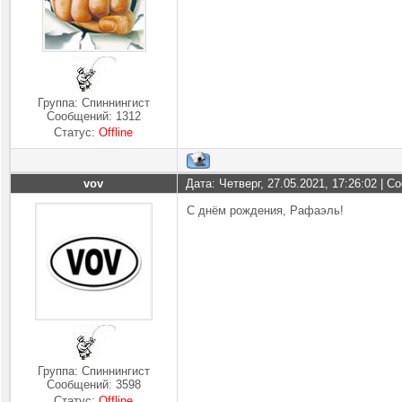
Группа: Спиннингист
Сообщений:
1312
Статус:
Offline
vov
Дата: Четверг, 27.05.2021, 17:26:02 | 
С днём рождения, Рафаэль!
Группа: Спиннингист
Сообщений:
3598
Статус:
Offline