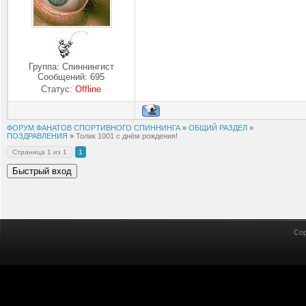
Группа: Спиннингист
Сообщений:
695
Статус:
Offline
ФОРУМ ФАНАТОВ СПОРТИВНОГО СПИННИНГА
»
ОБЩИЙ РАЗДЕЛ
»
ПОЗДРАВЛЕНИЯ
»
Толик 1001 с днём рождения!
Страница
1
из
1
1
Cop