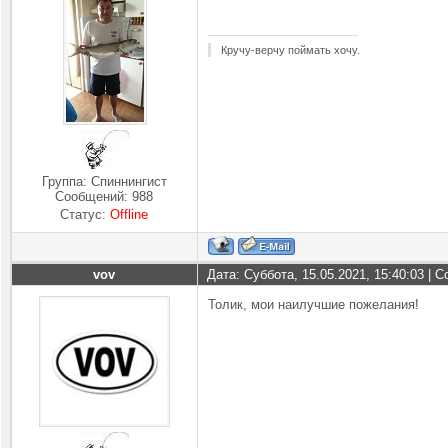
Кручу-верчу поймать хочу.
Группа: Спиннингист
Сообщений:
988
Статус:
Offline
vov
Дата: Суббота, 15.05.2021, 15:40:03 |
Толик, мои наилучшие пожелания!