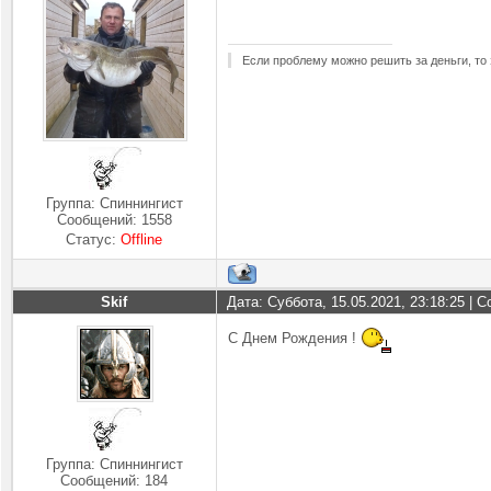
Если проблему можно решить за деньги, то 
Группа: Спиннингист
Сообщений:
1558
Статус:
Offline
Skif
Дата: Суббота, 15.05.2021, 23:18:25 |
С Днем Рождения !
Группа: Спиннингист
Сообщений:
184