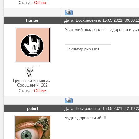
Статус:
Offline
hunter
Дата: Воскресенье, 16.05.2021, 09:50:
Анатолий поздравляю здоровья и усп
в ашдоде рыбы нэт
Группа: Спиннингист
Сообщений:
202
Статус:
Offline
peterf
Дата: Воскресенье, 16.05.2021, 12:19:
Будь здоровенький !!!