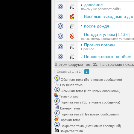
давление
почему не работает сайт?
Весёлые выходные и да
после дождя
Погода и уловы
[
1
2
3
4
]
связь между погодными условиям
Прогноз погоды.
Просьба...
Перспективные денёчки..
В этом форуме тем:
15
. На странице пока
Страница
1
из
1
1
Обычная тема (Есть новые сообщения)
Обычная тема
Обычная тема (Нет новых сообщений)
Тема - опрос
Горячая тема (Есть новые сообщения)
Важная тема
Горячая тема (Нет новых сообщений)
Горячая тема
Закрытая тема (Нет новых сообщений)
Закрытая тема