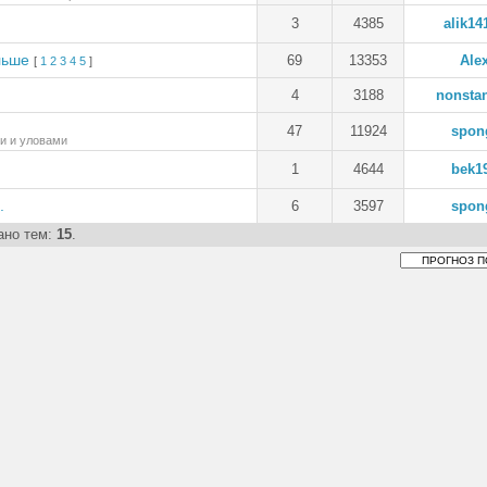
3
4385
alik14
льше
69
13353
Ale
[
1
2
3
4
5
]
4
3188
nonsta
47
11924
spon
и и уловами
1
4644
bek1
.
6
3597
spon
зано тем:
15
.