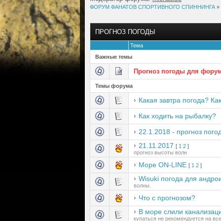
ФОРУМ ФАНАТОВ СПОРТИВНОГО СПИННИНГА
»
ПРОГНОЗ ПОГОДЫ
Тема
Важные темы
Прогноз погоды для фору
Темы форума
Какая завтра погода? Ка
Как ходить на рыбалку?
22.1.2018 - прогноз пого
21.11.2017
[
1
2
]
прогноз высоты волн
Море ON-LINE
[
1
2
]
Wisuki погода для андро
волны.
Что с прогнозом?
В море слили канализац
купаться не рекомендуется на вс