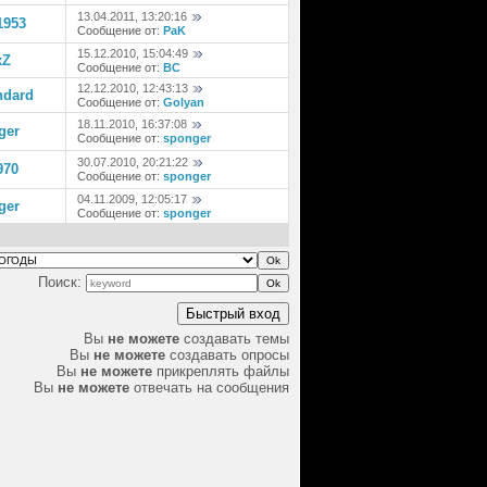
13.04.2011, 13:20:16
1953
Сообщение от:
PaK
15.12.2010, 15:04:49
xZ
Сообщение от:
BC
12.12.2010, 12:43:13
ndard
Сообщение от:
Golyan
18.11.2010, 16:37:08
ger
Сообщение от:
sponger
30.07.2010, 20:21:22
970
Сообщение от:
sponger
04.11.2009, 12:05:17
ger
Сообщение от:
sponger
Поиск:
Вы
не можете
создавать темы
Вы
не можете
создавать опросы
Вы
не можете
прикреплять файлы
Вы
не можете
отвечать на сообщения