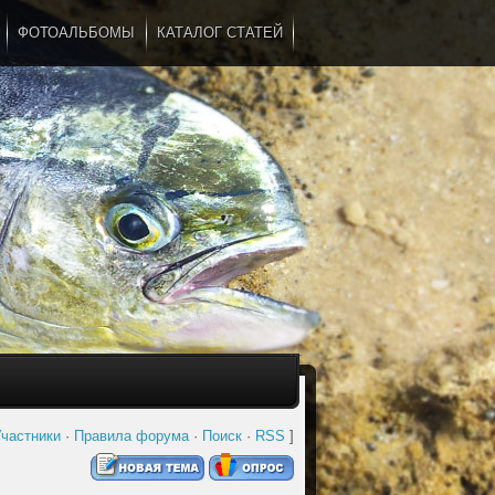
ФОТОАЛЬБОМЫ
КАТАЛОГ СТАТЕЙ
...
частники
·
Правила форума
·
Поиск
·
RSS
]