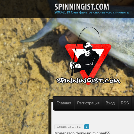
2008-2019 Сайт фанатов спортивного спиннинга
Главная
Регистрация
Вход
RSS
Страница
1
из
1
1
Модератор форума:
michael55