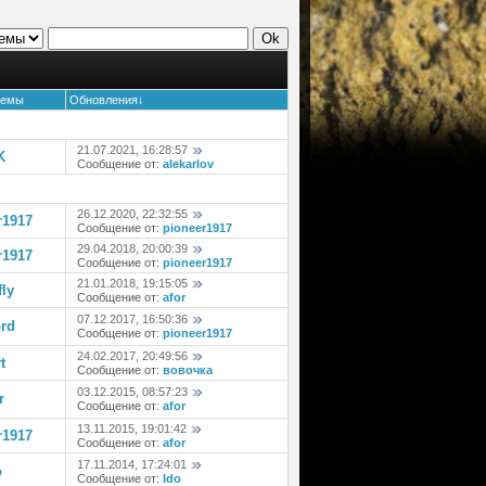
темы
Обновления
↓
21.07.2021, 16:28:57
K
Сообщение от:
alekarlov
26.12.2020, 22:32:55
r1917
Сообщение от:
pioneer1917
29.04.2018, 20:00:39
r1917
Сообщение от:
pioneer1917
21.01.2018, 19:15:05
fly
Сообщение от:
afor
07.12.2017, 16:50:36
rd
Сообщение от:
pioneer1917
24.02.2017, 20:49:56
t
Сообщение от:
вовочка
03.12.2015, 08:57:23
r
Сообщение от:
afor
13.11.2015, 19:01:42
r1917
Сообщение от:
afor
17.11.2014, 17:24:01
o
Сообщение от:
Ido