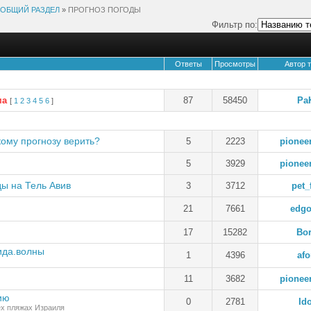
ОБЩИЙ РАЗДЕЛ
»
ПРОГНОЗ ПОГОДЫ
Фильтр по:
Ответы
Просмотры
Автор 
ма
87
58450
Pa
[
1
2
3
4
5
6
]
кому прогнозу верить?
5
2223
pionee
5
3929
pionee
ды на Тель Авив
3
3712
pet_
21
7661
edgo
17
15282
Bor
ида.волны
1
4396
afo
11
3682
pionee
ию
0
2781
Id
ех пляжах Израиля