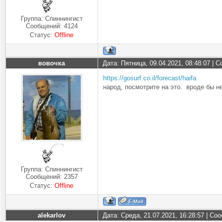
Группа: Спиннингист
Сообщений:
4124
Статус:
Offline
вовочка
Дата: Пятница, 09.04.2021, 08:48:07 |
https://gosurf.co.il/forecast/haifa
народ, посмотрите на это. вроде бы н
Группа: Спиннингист
Сообщений:
2357
Статус:
Offline
alekarlov
Дата: Среда, 21.07.2021, 16:28:57 | С