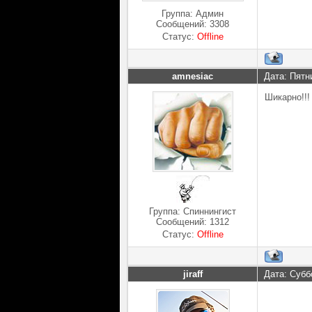
Группа: Админ
Сообщений:
3308
Статус:
Offline
amnesiac
Дата: Пятн
Шикарно!!!
Группа: Спиннингист
Сообщений:
1312
Статус:
Offline
jiraff
Дата: Субб