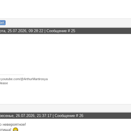
ота, 25.07.2026, 09:28:22 | Сообщение #
25
w.youtube.com/@ArthurMartirosya
lease
ресенье, 26.07.2026, 21:37:17 | Сообщение #
26
о невероятное!
сотища!