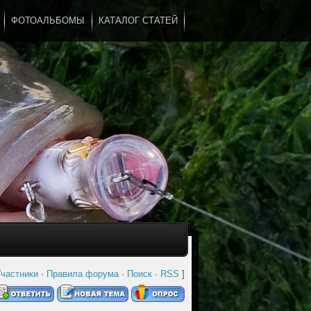
ФОТОАЛЬБОМЫ
КАТАЛОГ СТАТЕЙ
...
частники
·
Правила форума
·
Поиск
·
RSS
]