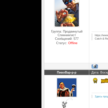
Группа: Продвинутый
Спиннингист
https://ww
Сообщений:
577
Catch & Re
Статус:
Offline
ПивоВар-р-р
Дата: Воск
Здесь про