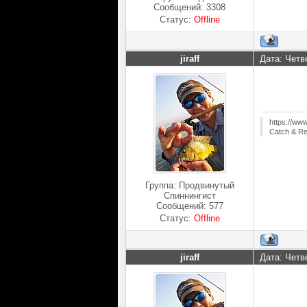
Сообщений:
3308
Статус:
Offline
jiraff
Дата: Четв
https://ww
Catch & Re
Группа: Продвинутый
Спиннингист
Сообщений:
577
Статус:
Offline
jiraff
Дата: Четв