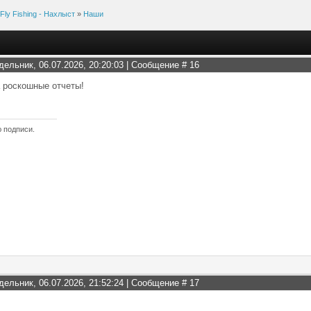
Fly Fishing - Нахлыст
»
Наши
дельник, 06.07.2026, 20:20:03 | Сообщение #
16
 роскошные отчеты!
ю подписи.
дельник, 06.07.2026, 21:52:24 | Сообщение #
17