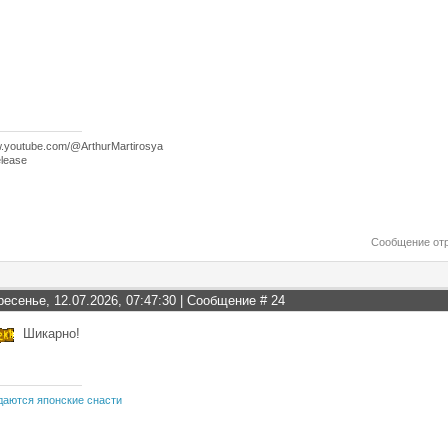
w.youtube.com/@ArthurMartirosya
lease
Сообщение от
ресенье, 12.07.2026, 07:47:30 | Сообщение #
24
Шикарно!
даются японские снасти