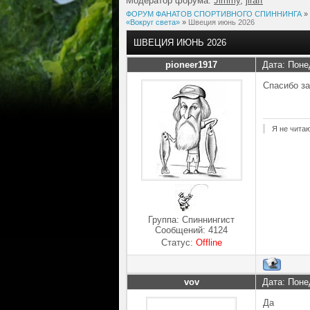
Модератор форума:
Jimmy
,
jiraff
ФОРУМ ФАНАТОВ СПОРТИВНОГО СПИННИНГА
»
«Вокруг света»
»
Швеция июнь 2026
ШВЕЦИЯ ИЮНЬ 2026
pioneer1917
Дата: Поне
Спасибо за
Я не чита
Группа: Спиннингист
Сообщений:
4124
Статус:
Offline
vov
Дата: Поне
Да