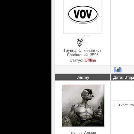
Группа: Спиннингист
Сообщений:
3598
Статус:
Offline
Jimmy
Дата: Втор
Я часть то
Группа: Админ