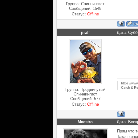
Группа: Спиннингист
Сообщений:
1549
Статус:
Offline
jiraff
Дата: Субб
https://ww
Catch & Re
Группа: Продвинутый
Спиннингист
Сообщений:
577
Статус:
Offline
Maestro
Дата: Воск
Прям что т
Такая кра