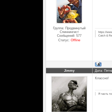
Группа: Продвинутый
Спиннингист
https://ww
Сообщений:
577
Catch & Re
Статус:
Offline
Jimmy
Дата: Пятн
Классно!
Я часть то