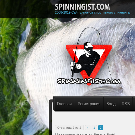
2008-2019 Сайт фанатов спортивного спиннинга
Главная
Регистрация
Вход
RSS
Страница
2
из
2
«
1
2