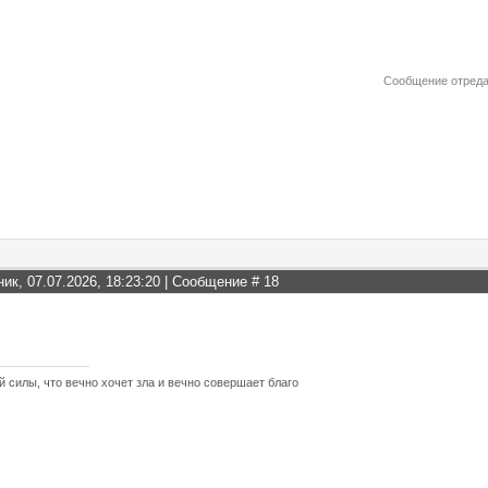
Сообщение отред
ник, 07.07.2026, 18:23:20 | Сообщение #
18
й силы, что вечно хочет зла и вечно совершает благо