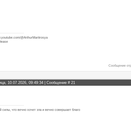
w.youtube.com/@ArthurMartirosya
lease
Сообщение от
ица, 10.07.2026, 09:49:34 | Сообщение #
21
й силы, что вечно хочет зла и вечно совершает благо