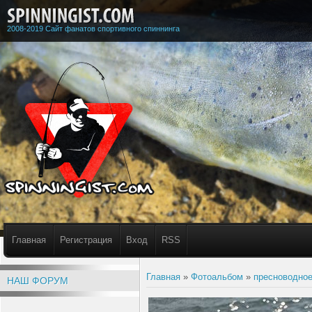
2008-2019 Сайт фанатов спортивного спиннинга
Главная
Регистрация
Вход
RSS
Главная
»
Фотоальбом
»
пресноводное
НАШ ФОРУМ