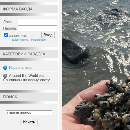
ФОРМА ВХОДА
Логин:
Пароль:
запомнить
Забыл пароль
|
Регистрация
КАТЕГОРИИ РАЗДЕЛА
Израиль
[1633]
Around the World
[504]
Со спином по всему свету
ПОИСК