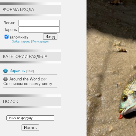
ФОРМА ВХОДА
Логин:
Пароль:
запомнить
Забыл пароль
|
Регистрация
КАТЕГОРИИ РАЗДЕЛА
Израиль
[1633]
Around the World
[504]
Со спином по всему свету
ПОИСК