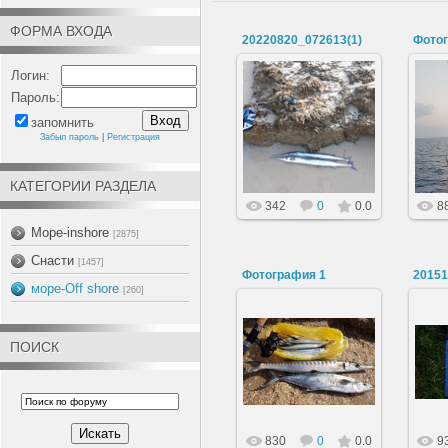
ФОРМА ВХОДА
20220820_072613(1)
Фото
Логин:
Пароль:
22.08.2022
запомнить
Забыл пароль
|
Регистрация
siknap33
КАТЕГОРИИ РАЗДЕЛА
342
0
0.0
8
Море-inshore
[2875]
Снасти
[1457]
Фотография 1
2015
море-Off shore
[260]
ПОИСК
12.02.2017
Володя
830
0
0.0
9