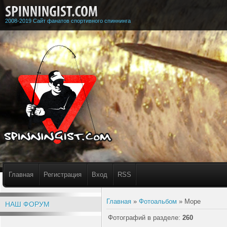
2008-2019 Сайт фанатов спортивного спиннинга
Главная
Регистрация
Вход
RSS
Главная
»
Фотоальбом
» Море
НАШ ФОРУМ
Фотографий в разделе
:
260