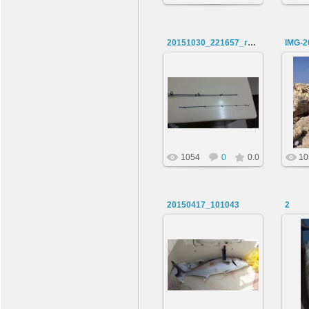
20151030_221657_resized
IMG-
30.10.2015
acca13
1054
0
0.0
10
20150417_101043
2
18.04.2015
vadim1966