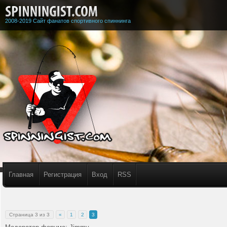
2008-2019 Сайт фанатов спортивного спиннинга
Главная
Регистрация
Вход
RSS
Страница
3
из
3
«
1
2
3