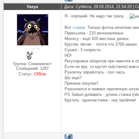
Vasya
Дата: Суббота, 29.03.2014, 21:54:20 |
Я - хороший. Не надо так сразу....
Вот
станок
. Только фотка нечеткая нем
Пересылка - 210 вечнозеленых.
Мехесу - ещё 420 местных денюх.
Кругом, бегом - почти что 2700 наших 
Сушка - 3 скорости.
НО!
Регулировка оборотов при намотке и о
Группа: Спиннингист
Если не вру, то крутит он(станок) мак
Сообщений:
1287
Рукоятку обработать - пол часа.
Статус:
Offline
Шо еще?
Причина покупки?
Разозлился и поимел приличную штуко
PS Забыл добавить - длина станка (общ
Крутить одночастники - ноу проблем!