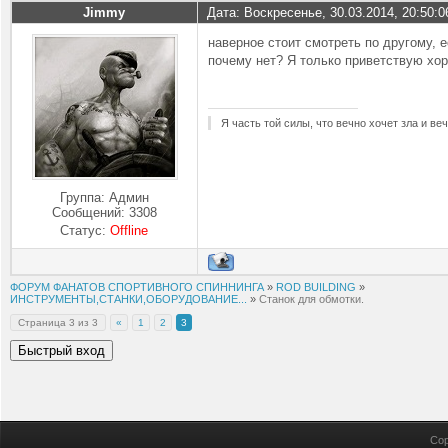
Jimmy
Дата: Воскресенье, 30.03.2014, 20:50:
наверное стоит смотреть по другому, 
почему нет? Я только приветствую хо
Я часть той силы, что вечно хочет зла и ве
Группа: Админ
Сообщений:
3308
Статус:
Offline
ФОРУМ ФАНАТОВ СПОРТИВНОГО СПИННИНГА
»
ROD BUILDING
»
ИНСТРУМЕНТЫ,СТАНКИ,ОБОРУДОВАНИЕ...
»
Станок для обмотки.
Страница
3
из
3
«
1
2
3
Cop