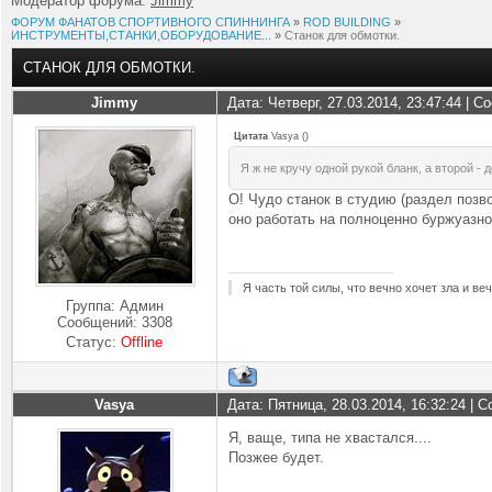
Модератор форума:
Jimmy
ФОРУМ ФАНАТОВ СПОРТИВНОГО СПИННИНГА
»
ROD BUILDING
»
ИНСТРУМЕНТЫ,СТАНКИ,ОБОРУДОВАНИЕ...
»
Станок для обмотки.
СТАНОК ДЛЯ ОБМОТКИ.
Jimmy
Дата: Четверг, 27.03.2014, 23:47:44 | 
Цитата
Vasya
(
)
Я ж не кручу одной рукой бланк, а второй - д
О! Чудо станок в студию (раздел позв
оно работать на полноценно буржуаз
Я часть той силы, что вечно хочет зла и ве
Группа: Админ
Сообщений:
3308
Статус:
Offline
Vasya
Дата: Пятница, 28.03.2014, 16:32:24 |
Я, ваще, типа не хвастался....
Позжее будет.