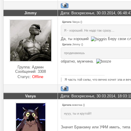
Jimmy
Дата: Воскресенье, 30.03.2014, 06:48:
Цитата
Vasya
(
)
Я - хороший. Не надо так сразу....
Да, ты хороший
Беру свои с
Цитата
Jimmy
(
)
продинамишь
обратно, мужчина.
Группа: Админ
Сообщений:
3308
Статус:
Offline
Я часть той силы, что вечно хочет зла и ве
Vasya
Дата: Воскресенье, 30.03.2014, 18:03:
Цитата
вовочка
(
)
нууу, ты и крутой!!
Значит Бранзину или УФМ иметь, типа 