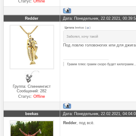
Статус:
Offline
Redder
Дата: Понедельник, 22.02.2021, 00:39:
Цитата
beekas
(
)
Заболел, хочу такой
Под ловлю головоногих или для джига
Грамм плюс грамм скоро будет килограмм..
Группа: Спиннингист
Сообщений:
282
Статус:
Offline
beekas
Дата: Понедельник, 22.02.2021, 04:04:
Redder
, под всё.