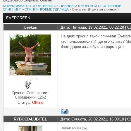
Модератор форума:
Golyan
ФОРУМ ФАНАТОВ СПОРТИВНОГО СПИННИНГА
»
МОРСКОЙ СПОРТИВНЫЙ
СПИННИНГ
»
СПИННИНГОВЫЕ УДИЛИЩА
»
Evergreen
(Ищу этот спиннинг)
EVERGREEN
beekas
Дата: Пятница, 19.02.2021, 08:22:28 |
На днях трусил такой спиннинг Evergre
кто пользовался? И где его купить? Мо
благодарен за любую информацию.
Группа: Спиннингист
Сообщений:
1262
Статус:
Offline
RYBOED-LUBITEL
Дата: Суббота, 20.02.2021, 16:00:19 |
Цитата
beekas
(
)