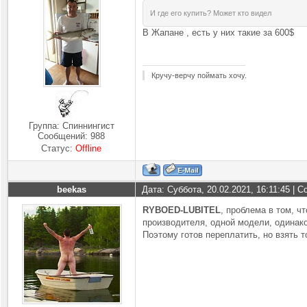
И где его купить? Может кто видел
В Жапане , есть у них такие за 600$
Кручу-верчу поймать хочу.
Группа: Спиннингист
Сообщений:
988
Статус:
Offline
beekas
Дата: Суббота, 20.02.2021, 16:11:45 |
RYBOED-LUBITEL
, проблема в том, ч
производителя, одной модели, одинако
Поэтому готов переплатить, но взять т