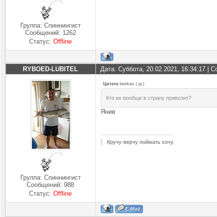
Группа: Спиннингист
Сообщений:
1262
Статус:
Offline
RYBOED-LUBITEL
Дата: Суббота, 20.02.2021, 16:34:17 |
Цитата
beekas
(
)
Кто их вообще в страну привозит?
Янив
Кручу-верчу поймать хочу.
Группа: Спиннингист
Сообщений:
988
Статус:
Offline