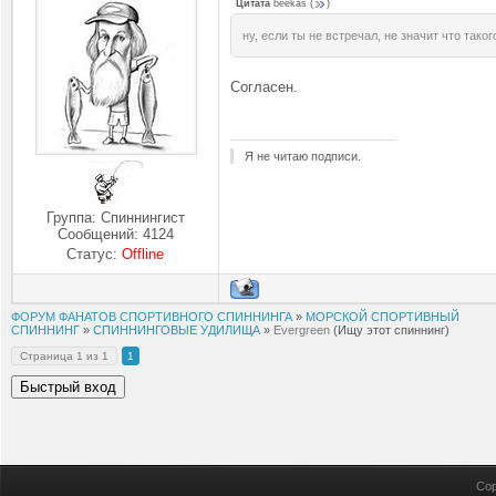
Цитата
beekas
(
)
ну, если ты не встречал, не значит что таког
Согласен.
Я не читаю подписи.
Группа: Спиннингист
Сообщений:
4124
Статус:
Offline
ФОРУМ ФАНАТОВ СПОРТИВНОГО СПИННИНГА
»
МОРСКОЙ СПОРТИВНЫЙ
СПИННИНГ
»
СПИННИНГОВЫЕ УДИЛИЩА
»
Evergreen
(Ищу этот спиннинг)
Страница
1
из
1
1
Cop