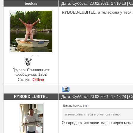
beekas
Дата: Суббота, 20.02.2021, 17:10:18 |
RYBOED-LUBITEL
, а телефона у тебя 
Группа: Спиннингист
Сообщений:
1262
Статус:
Offline
RYBOED-LUBITEL
Дата: Суббота, 20.02.2021, 17:48:28 |
Цитата
beekas
(
)
а телефона у тебя его нет случайно.
Он продает исключительно через мага