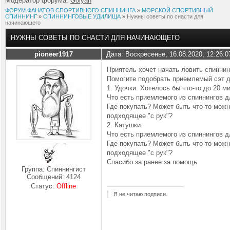
Модератор форума:
Golyan
ФОРУМ ФАНАТОВ СПОРТИВНОГО СПИННИНГА
»
МОРСКОЙ СПОРТИВНЫЙ
СПИННИНГ
»
СПИННИНГОВЫЕ УДИЛИЩА
»
Нужны советы по снасти для
начинающего
НУЖНЫ СОВЕТЫ ПО СНАСТИ ДЛЯ НАЧИНАЮЩЕГО
pioneer1917
Дата: Воскресенье, 16.08.2020, 12:26:
Приятель хочет начать ловить спиннин
Помогите подобрать приемлемый сэт 
1. Удочки. Хотелось бы что-то до 20 
Что есть приемлемого из спиннингов
Где покупать? Может быть что-то можн
подходящее "с рук"?
2. Катушки.
Что есть приемлемого из спиннингов 
Где покупать? Может быть что-то можн
подходящее "с рук"?
Спасибо за ранее за помощь
Группа: Спиннингист
Сообщений:
4124
Статус:
Offline
Я не читаю подписи.