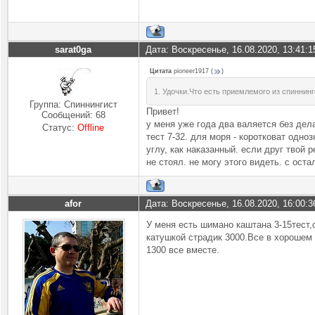
sarat0ga
Дата: Воскресенье, 16.08.2020, 13:41:
Цитата
pioneer1917
(
)
1. Удочки.Что есть приемлемого из спиннин
Группа: Спиннингист
Привет!
Сообщений:
68
у меня уже года два валяется без дела 
Статус:
Offline
тест 7-32. для моря - коротковат одно
углу, как наказанный. если друг твой 
не стоял. не могу этого видеть. с ост
afor
Дата: Воскресенье, 16.08.2020, 16:00:
У меня есть шимано каштана 3-15тест,с
катушкой страдик 3000.Все в хорошем 
1300 все вместе.