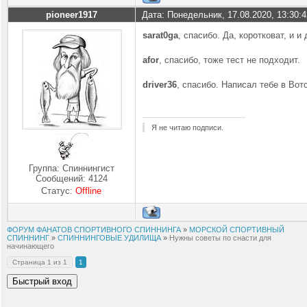
pioneer1917
Дата: Понедельник, 17.08.2020, 13:30:
sarat0ga
, спасибо. Да, коротковат, и и
afor
, спасибо, тоже тест не подходит.
driver36
, спасибо. Написал тебе в Вотс
Я не читаю подписи.
Группа: Спиннингист
Сообщений:
4124
Статус:
Offline
ФОРУМ ФАНАТОВ СПОРТИВНОГО СПИННИНГА
»
МОРСКОЙ СПОРТИВНЫЙ
СПИННИНГ
»
СПИННИНГОВЫЕ УДИЛИЩА
»
Нужны советы по снасти для
начинающего
Страница
1
из
1
1