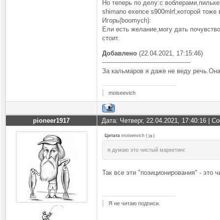
Но теперь по делу:с воблерами,пильке
shimano exence s900mlrf,которой тоже
Игорь(boomych):
Ели есть желание,могу дать почувство
стоит.
Добавлено
(22.04.2021, 17:15:46)
---------------------------------------------
За кальмаров я даже не веду речь.Она
moiseevich
pioneer1917
Дата: Четверг, 22.04.2021, 17:40:16 | 
Цитата
moiseevich
(
)
я думаю это чистый маркетинг.
Так все эти "позиционирования" - это 
Я не читаю подписи.