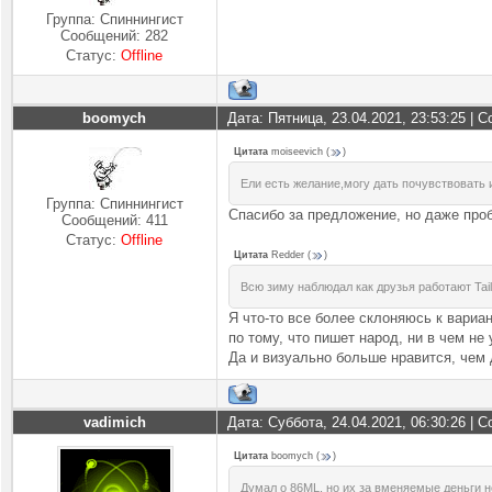
Группа: Спиннингист
Сообщений:
282
Статус:
Offline
boomych
Дата: Пятница, 23.04.2021, 23:53:25 |
Цитата
moiseevich
(
)
Ели есть желание,могу дать почувствовать 
Группа: Спиннингист
Cпасибо за предложение, но даже проб
Сообщений:
411
Статус:
Offline
Цитата
Redder
(
)
Всю зиму наблюдал как друзья работают Tai
Я что-то все более склоняюсь к вариа
по тому, что пишет народ, ни в чем не 
Да и визуально больше нравится, чем д
vadimich
Дата: Суббота, 24.04.2021, 06:30:26 |
Цитата
boomych
(
)
Думал о 86ML, но их за вменяемые деньги 