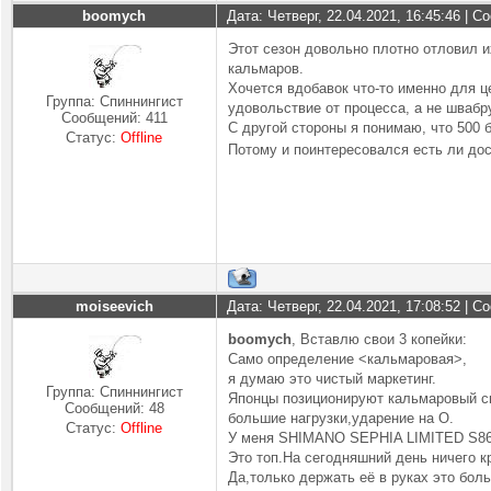
boomych
Дата: Четверг, 22.04.2021, 16:45:46 | 
Этот сезон довольно плотно отловил их
кальмаров.
Хочется вдобавок что-то именно для 
Группа: Спиннингист
удовольствие от процесса, а не швабр
Сообщений:
411
С другой стороны я понимаю, что 500
Статус:
Offline
Потому и поинтересовался есть ли до
moiseevich
Дата: Четверг, 22.04.2021, 17:08:52 | 
boomych
, Вставлю свои 3 копейки:
Само определение <кальмаровая>,
я думаю это чистый маркетинг.
Группа: Спиннингист
Японцы позиционируют кальмаровый с
Сообщений:
48
большие нагрузки,ударение на О.
Статус:
Offline
У меня SHIMANO SEPHIA LIMITED S8
Это топ.На сегодняшний день ничего кр
Да,только держать её в руках это бол