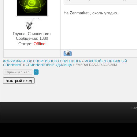
На Zenmarket , сколь угодно.
Группа: Спиннингист
Сообщений:
1380
Статус:
Offline
ФОРУМ ФАНАТОВ СПОРТИВНОГО СПИННИНГА
»
МОРСКОЙ СПОРТИВНЫЙ
СПИННИНГ
»
СПИННИНГОВЫЕ УДИЛИЩА
»
EMERALDAS AIR AGS 86M
Страница
1
из
1
1
Cop