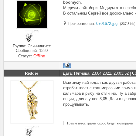
boomych
,
Медиум-лайт бери. Медиум это перебор
В остальном Сергей всё досконально и
Прикрепления:
0701672.jpg
(237.3 Kb)
Группа: Спиннингист
Сообщений:
1380
Статус:
Offline
Redder
Дата: Пятница, 23.04.2021, 20:03:52 |
Всю зиму наблюдал как друзья работают
отрабатывает с кальмаровыми приманка
кальмара и рыбу на отлично. Ну а забр
опция, длина у нее 3,05. Да и в ценов
прощупывать.
Грамм плюс грамм скоро будет килограмм..