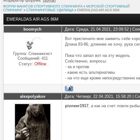
Модератор форума:
Golyan
ФОРУМ ФАНАТОВ СПОРТИВНОГО СПИННИНГА
»
МОРСКОЙ СПОРТИВНЫЙ
СПИННИНГ
»
СПИННИНГОВЫЕ УДИЛИЩА
»
EMERALDAS AIR AGS 86M
EMERALDAS AIR AGS 86M
boomych
Дата: Среда, 21.04.2021, 23:09:52 | С
Вот приспичило мне заиметь себе хор
Длина 83-86, длиннее не хочу, рука си
Группа: Спиннингист
Пока что запал вот на эту модель
Сообщений:
411
Собственно, вопросы:
Статус:
Offline
- за и против
- какие есть альтернативы
- на что еще кроме непосредственно 
alexpolyakov
Дата: Четверг, 22.04.2021, 15:58:20 | 
pioneer1917
, а как на счет ловли рыб