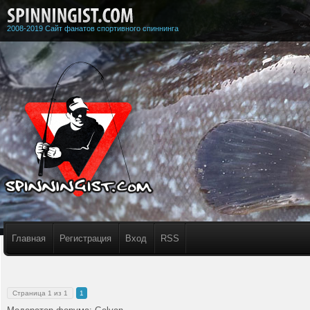
2008-2019 Сайт фанатов спортивного спиннинга
Главная
Регистрация
Вход
RSS
Страница
1
из
1
1