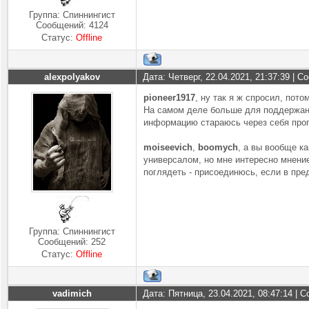
Группа: Спиннингист
Сообщений:
4124
Статус:
Offline
alexpolyakov
Дата: Четверг, 22.04.2021, 21:37:39 | 
pioneer1917
, ну так я ж спросил, пото
На самом деле больше для поддержания
информацию стараюсь через себя проп
moiseevich
,
boomych
, а вы вообще к
универсалом, но мне интересно мнение
поглядеть - присоединюсь, если в пр
Группа: Спиннингист
Сообщений:
252
Статус:
Offline
vadimich
Дата: Пятница, 23.04.2021, 08:47:14 |