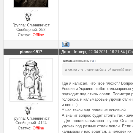
Группа: Спиннингист
Сообщений:
252
Статус:
Offline
pioneer1917
Дата: Четверг, 22.04.2021, 16:21:54 | 
Цитата
alexpolyakov
(
)
а как на счет ловли рыбы этой палкой? все 
Где я написал, что "все плохо"? Вопр
России и Украине любят кальмаровые у
подходит под стиль ловли. Посмотри р
головкой, и кальмаровые удочки отличн
и цвет...)
У нас такой вид ловли не основной.
А значит вопрос будет стоять так - з
Группа: Спиннингист
- Для ловли кальмаров - супер. Она п
Сообщений:
4124
удочек под разные стили ловли. Если 
Статус:
Offline
кальмары у нас водятся, а человек их