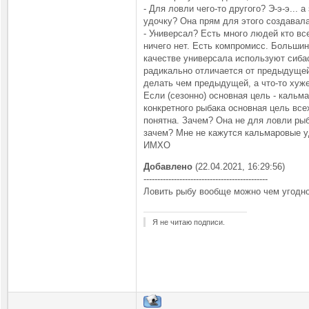
- Для ловли чего-то другого? Э-э-э...
удочку? Она прям для этого создавал
- Универсал? Есть много людей кто вс
ничего нет. Есть компромисс. Большин
качестве универсала используют сиба
радикально отличается от предыдущей,
делать чем предыдущей, а что-то хуже)
Если (сезонно) основная цель - кальм
конкретного рыбака основная цель все
понятна. Зачем? Она не для ловли рыб
зачем? Мне не кажутся кальмаровые у
ИМХО
Добавлено
(22.04.2021, 16:29:56)
---------------------------------------------
Ловить рыбу вообще можно чем угодно
Я не читаю подписи.