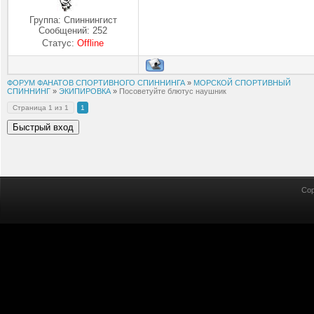
Группа: Спиннингист
Сообщений:
252
Статус:
Offline
ФОРУМ ФАНАТОВ СПОРТИВНОГО СПИННИНГА
»
МОРСКОЙ СПОРТИВНЫЙ
СПИННИНГ
»
ЭКИПИРОВКА
»
Посоветуйте блютус наушник
Страница
1
из
1
1
Cop