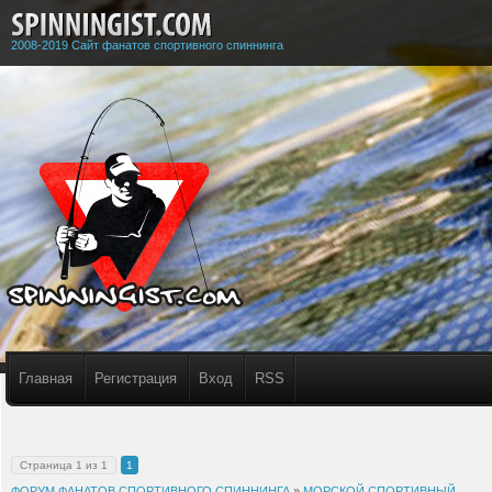
2008-2019 Сайт фанатов спортивного спиннинга
Главная
Регистрация
Вход
RSS
Страница
1
из
1
1
ФОРУМ ФАНАТОВ СПОРТИВНОГО СПИННИНГА
»
МОРСКОЙ СПОРТИВНЫЙ