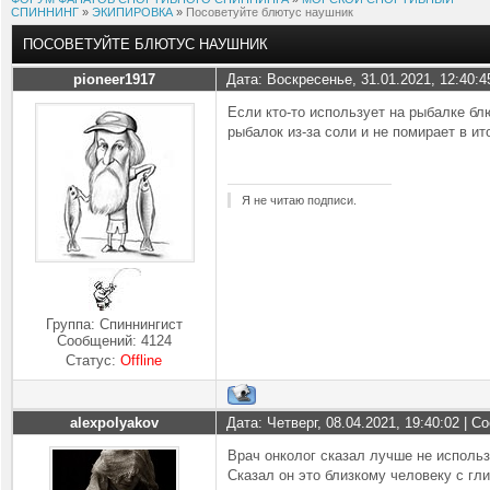
СПИННИНГ
»
ЭКИПИРОВКА
»
Посоветуйте блютус наушник
ПОСОВЕТУЙТЕ БЛЮТУС НАУШНИК
pioneer1917
Дата: Воскресенье, 31.01.2021, 12:40:
Если кто-то использует на рыбалке бл
рыбалок из-за соли и не помирает в ит
Я не читаю подписи.
Группа: Спиннингист
Сообщений:
4124
Статус:
Offline
alexpolyakov
Дата: Четверг, 08.04.2021, 19:40:02 | 
Врач онколог сказал лучше не использ
Сказал он это близкому человеку с гл