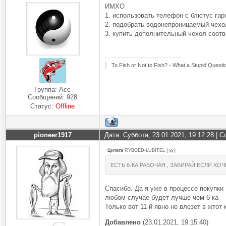
ИМХО
1. использовать телефон с блютус гар
2. подобрать водонепроницаемый чехо
3. купить дополнительный чехол соотв
To Fish or Not to Fish? - What a Stupid Questi
Группа: Асс
Сообщений:
928
Статус:
Offline
pioneer1917
Дата: Суббота, 23.01.2021, 19:12:28 |
Цитата
RYBOED-LUBITEL
(
)
ЕСТЬ 6-КА РАБОЧАЯ , ЗАБИРАЙ ЕСЛИ ХО
Спасибо. Да я уже в процессе покупки 
любом случае будет лучше чем 6-ка
Только вот 11-й явно не влезет в жтот
Добавлено
(23.01.2021, 19:15:40)