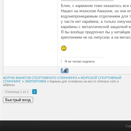
---------------------------------------------
Блин, с карманом тоже оказалось все 
Нашел на японском Амазоне, но они ил
водонепроницаемым отделением для те
у части нет карабина, а только липучк
карабины с металлической защелкой к
Я бы вообще предпочел бы у китайцев 
креплением не на липусках а на метал
Я не читаю подписи.
ФОРУМ ФАНАТОВ СПОРТИВНОГО СПИННИНГА
»
МОРСКОЙ СПОРТИВНЫЙ
СПИННИНГ
»
ЭКИПИРОВКА
»
Карман для телефона на весте shimano xefo и
айфоны
Страница
1
из
1
1
Cop