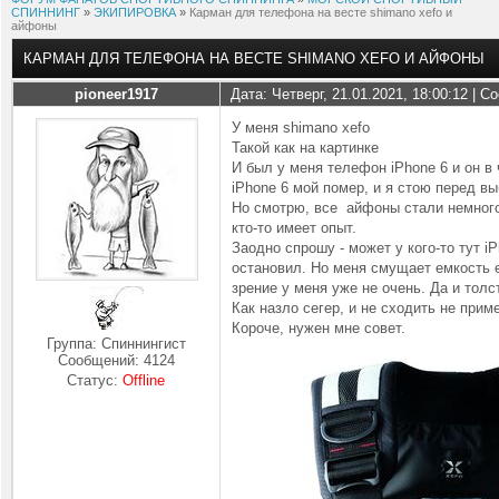
СПИННИНГ
»
ЭКИПИРОВКА
»
Карман для телефона на весте shimano xefo и
айфоны
КАРМАН ДЛЯ ТЕЛЕФОНА НА ВЕСТЕ SHIMANO XEFO И АЙФОНЫ
pioneer1917
Дата: Четверг, 21.01.2021, 18:00:12 | 
У меня shimano xefo
Такой как на картинке
И был у меня телефон iPhone 6 и он в
iPhone 6 мой помер, и я стою перед в
Но смотрю, все айфоны стали немного 
кто-то имеет опыт.
Заодно спрошу - может у кого-то тут i
остановил. Но меня смущает емкость ег
зрение у меня уже не очень. Да и тол
Как назло сегер, и не сходить не прим
Короче, нужен мне совет.
Группа: Спиннингист
Сообщений:
4124
Статус:
Offline