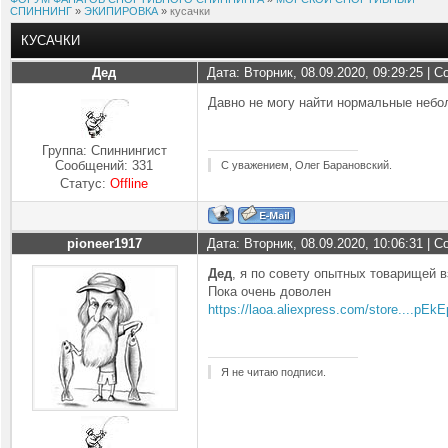
СПИННИНГ
»
ЭКИПИРОВКА
»
кусачки
КУСАЧКИ
Дед
Дата: Вторник, 08.09.2020, 09:29:25 |
Давно не могу найти нормальные небо
Группа: Спиннингист
Сообщений:
331
С уважением, Олег Барановский.
Статус:
Offline
pioneer1917
Дата: Вторник, 08.09.2020, 10:06:31 |
Дед
, я по совету опытных товарищей в
Пока очень доволен
https://laoa.aliexpress.com/store....pEkE
Я не читаю подписи.