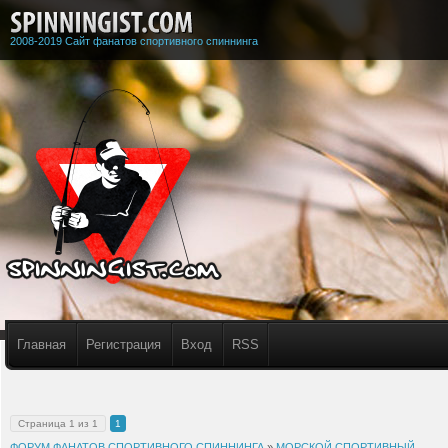
2008-2019 Сайт фанатов спортивного спиннинга
Главная
Регистрация
Вход
RSS
Страница
1
из
1
1
ФОРУМ ФАНАТОВ СПОРТИВНОГО СПИННИНГА
»
МОРСКОЙ СПОРТИВНЫЙ