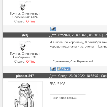
Группа: Спиннингист
Сообщений:
4124
Статус:
Offline
Дед
Дата: Вторник, 22.09.2020, 08:28:56 |
Я в шоке, по хорошему, 8 сентября за
хорошо подогнаны и заточены . Ножни
Группа: Спиннингист
Сообщений:
331
Статус:
Offline
С уважением, Олег Барановский.
pioneer1917
Дата: Среда, 23.09.2020, 18:55:37 | С
Дед
, я рад
Я не читаю подписи.