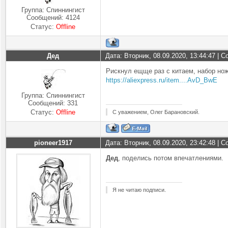
Группа: Спиннингист
Сообщений:
4124
Статус:
Offline
Дед
Дата: Вторник, 08.09.2020, 13:44:47 |
Рискнул ещще раз с китаем, набор но
https://aliexpress.ru/item....AvD_BwE
Группа: Спиннингист
Сообщений:
331
Статус:
Offline
С уважением, Олег Барановский.
pioneer1917
Дата: Вторник, 08.09.2020, 23:42:48 |
Дед
, поделись потом впечатлениями.
Я не читаю подписи.