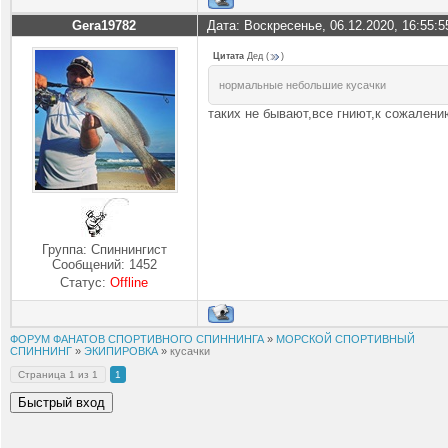
Gera19782
Дата: Воскресенье, 06.12.2020, 16:55:
Цитата
Дед
(
)
нормальные небольшие кусачки
таких не бывают,все гниют,к сожалени
Группа: Спиннингист
Сообщений:
1452
Статус:
Offline
ФОРУМ ФАНАТОВ СПОРТИВНОГО СПИННИНГА
»
МОРСКОЙ СПОРТИВНЫЙ
СПИННИНГ
»
ЭКИПИРОВКА
»
кусачки
Страница
1
из
1
1