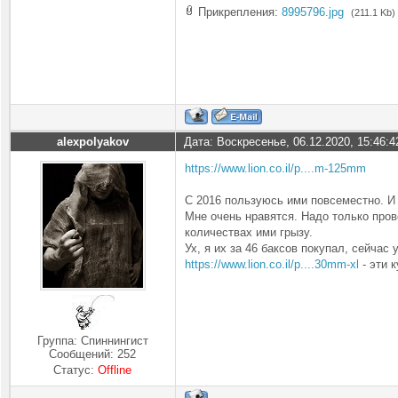
Прикрепления:
8995796.jpg
(211.1 Kb)
alexpolyakov
Дата: Воскресенье, 06.12.2020, 15:46:
https://www.lion.co.il/p....m-125mm
С 2016 пользуюсь ими повсеместно. И 
Мне очень нравятся. Надо только пров
количествах ими грызу.
Ух, я их за 46 баксов покупал, сейчас у
https://www.lion.co.il/p....30mm-xl
- эти 
Группа: Спиннингист
Сообщений:
252
Статус:
Offline