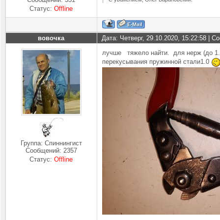
Статус:
Offline
вовочка
Дата: Четверг, 29.10.2020, 15:22:58 | 
лучше тяжело найти. для нерж (до 1.
перекусывания пружинной стали1.0
Группа: Спиннингист
Сообщений:
2357
Статус:
Offline