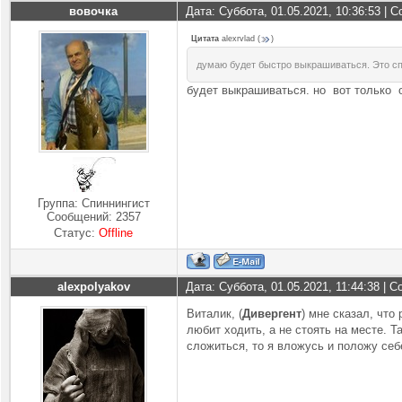
вовочка
Дата: Суббота, 01.05.2021, 10:36:53 |
Цитата
alexrvlad
(
)
думаю будет быстро выкрашиваться. Это с
будет выкрашиваться. но вот только 
Группа: Спиннингист
Сообщений:
2357
Статус:
Offline
alexpolyakov
Дата: Суббота, 01.05.2021, 11:44:38 |
Виталик, (
Дивергент
) мне сказал, что
любит ходить, а не стоять на месте. Т
сложиться, то я вложусь и положу себе