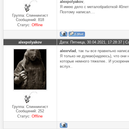
alexpolyakov
,
Я имею дело с металобработкой 40лет
Поэтому написал....
Группа: Спиннингист
Сообщений:
818
Статус:
Offline
alexpolyakov
Дата: Пятница, 30.04.2021, 17:28:37 |
alexrvlad
, так ты все правильно напис
Я только не думаю(надеюсь), что они 
которые немного тяжелее.. И ускорени
вслух..
Группа: Спиннингист
Сообщений:
252
Статус:
Offline