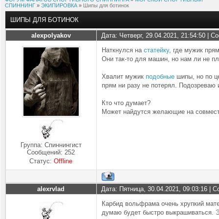
СПИННИНГ
»
ЭКИПИРОВКА
»
Шипы для ботинок
ШИПЫ ДЛЯ БОТИНОК
alexpolyakov
Дата: Четверг, 29.04.2021, 21:54:50 | 
Наткнулся на
статейку
, где мужик пря
Они так-то для машин, но нам ли не пл
Хвалит мужик
подобные
шипы, но по це
прям ни разу не потерял. Подозреваю 
Кто что думает?
Может найдутся желающие на совмест
Группа: Спиннингист
Сообщений:
252
Статус:
Offline
alexrvlad
Дата: Пятница, 30.04.2021, 09:03:16 |
Карбид вольфрама очень хрупкий мате
думаю будет быстро выкрашиваться. Э