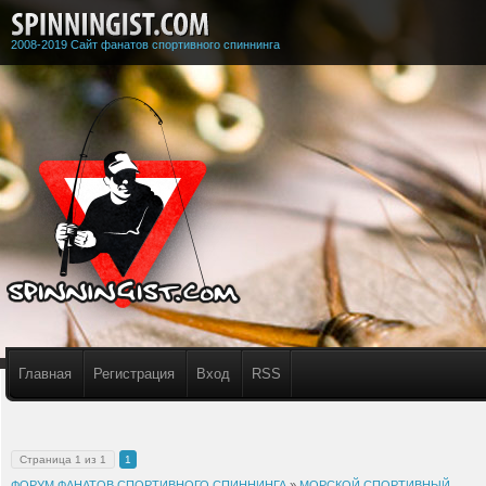
2008-2019 Сайт фанатов спортивного спиннинга
Главная
Регистрация
Вход
RSS
Страница
1
из
1
1
ФОРУМ ФАНАТОВ СПОРТИВНОГО СПИННИНГА
»
МОРСКОЙ СПОРТИВНЫЙ