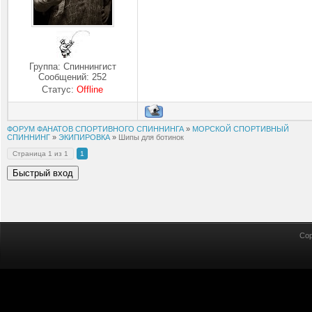
Группа: Спиннингист
Сообщений:
252
Статус:
Offline
ФОРУМ ФАНАТОВ СПОРТИВНОГО СПИННИНГА
»
МОРСКОЙ СПОРТИВНЫЙ
СПИННИНГ
»
ЭКИПИРОВКА
»
Шипы для ботинок
Страница
1
из
1
1
Cop