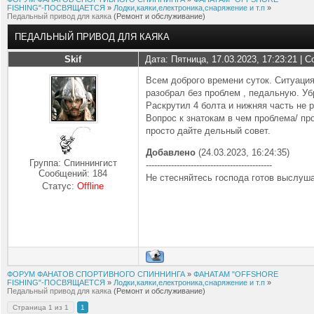
FISHING"-ПОСВЯЩАЕТСЯ
»
Лодки,каяки,електроника,снаряжение и т.п
»
Педальный привод для каяка
(Ремонт и обслуживание)
ПЕДАЛЬНЫЙ ПРИВОД ДЛЯ КАЯКА
Skif
Дата: Пятница, 17.03.2023, 17:23:21 |
Всем доброго времени суток. Ситуаци
разобрал без проблем , педальную. Уб
Раскрутил 4 болта и нижняя часть не 
Вопрос к знатокам в чем проблема/ пр
просто дайте дельный совет.
Добавлено
(24.03.2023, 16:24:35)
Группа: Спиннингист
---------------------------------------------
Сообщений:
184
Не стесняйтесь господа готов выслуша
Статус:
Offline
ФОРУМ ФАНАТОВ СПОРТИВНОГО СПИННИНГА
»
ФАНАТАМ "OFFSHORE
FISHING"-ПОСВЯЩАЕТСЯ
»
Лодки,каяки,електроника,снаряжение и т.п
»
Педальный привод для каяка
(Ремонт и обслуживание)
Страница
1
из
1
1