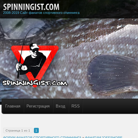
2008-2019 Сайт фанатов спортивного спиннинга
Главная
Регистрация
Вход
RSS
Страница
1
из
1
1
ФОРУМ ФАНАТОВ СПОРТИВНОГО СПИННИНГА
»
ФАНАТАМ "OFFSHORE