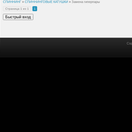
СПИННИНГ
»
СПИННИНГОВЫЕ КАТУШКИ
»
Замена гиперпары
Страница
1
из
1
1
Cop