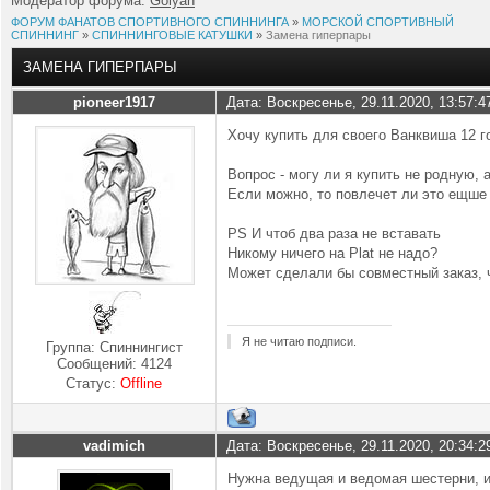
Модератор форума:
Golyan
ФОРУМ ФАНАТОВ СПОРТИВНОГО СПИННИНГА
»
МОРСКОЙ СПОРТИВНЫЙ
СПИННИНГ
»
СПИННИНГОВЫЕ КАТУШКИ
»
Замена гиперпары
ЗАМЕНА ГИПЕРПАРЫ
pioneer1917
Дата: Воскресенье, 29.11.2020, 13:57:
Хочу купить для своего Ванквиша 12 г
Вопрос - могу ли я купить не родную, 
Если можно, то повлечет ли это ещше 
PS И чтоб два раза не вставать
Никому ничего на Plat не надо?
Может сделали бы совместный заказ, 
Я не читаю подписи.
Группа: Спиннингист
Сообщений:
4124
Статус:
Offline
vadimich
Дата: Воскресенье, 29.11.2020, 20:34:
Нужна ведущая и ведомая шестерни, и