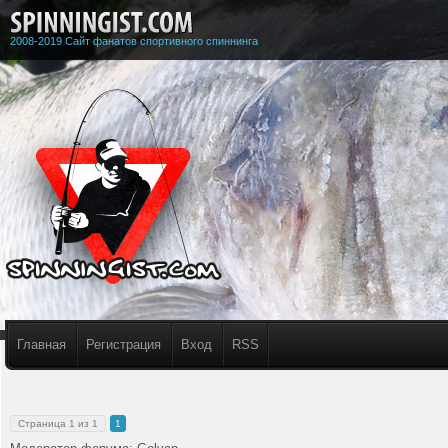
2008-2019 Сайт фанатов спортивного спиннинга
Главная
Регистрация
Вход
RSS
Страница
1
из
1
1