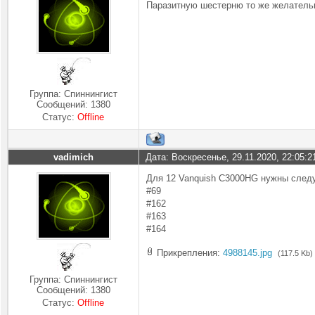
Паразитную шестерню то же желательн
Группа: Спиннингист
Сообщений:
1380
Статус:
Offline
vadimich
Дата: Воскресенье, 29.11.2020, 22:05:
Для 12 Vanquish C3000HG нужны след
#69
#162
#163
#164
Прикрепления:
4988145.jpg
(117.5 Kb)
Группа: Спиннингист
Сообщений:
1380
Статус:
Offline