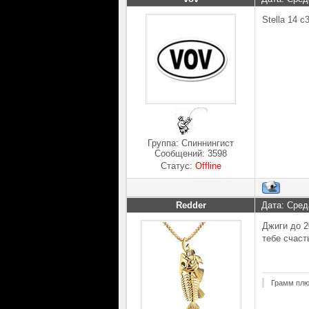
Stella 14 
Группа: Спиннингист
Сообщений:
3598
Статус:
Offline
Redder
Дата: Сред
Джиги до 2
тебе счаст
Грамм плю