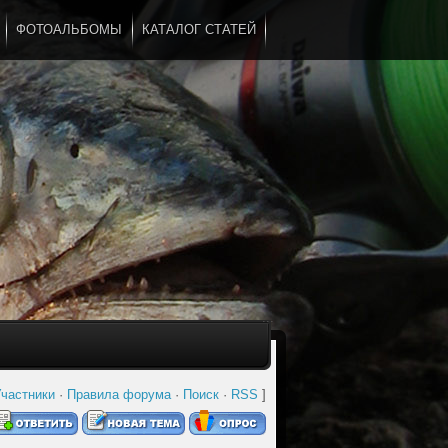
ФОТОАЛЬБОМЫ
КАТАЛОГ СТАТЕЙ
...
частники
·
Правила форума
·
Поиск
·
RSS
]