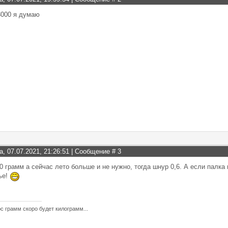
c3000 я думаю
а, 07.07.2021, 21:26:51 | Сообщение #
3
0 грамм а сейчас лето больше и не нужно, тогда шнур 0,6. А если палка 
ье!
с грамм скоро будет килограмм...