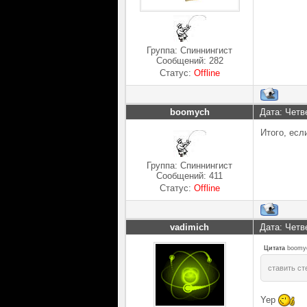
Группа: Спиннингист
Сообщений:
282
Статус:
Offline
boomych
Дата: Четв
Итого, есл
Группа: Спиннингист
Сообщений:
411
Статус:
Offline
vadimich
Дата: Четв
Цитата
boomy
ставить ст
Yep