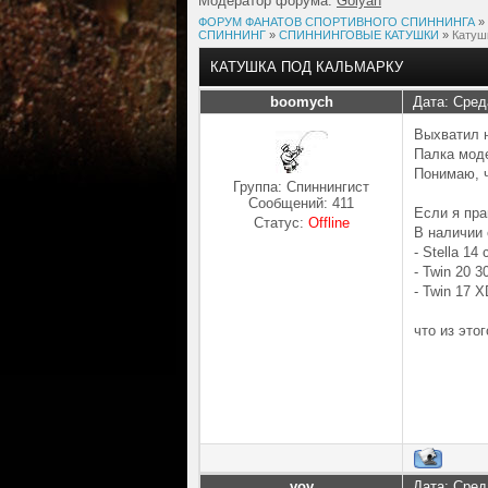
Модератор форума:
Golyan
ФОРУМ ФАНАТОВ СПОРТИВНОГО СПИННИНГА
»
СПИННИНГ
»
СПИННИНГОВЫЕ КАТУШКИ
»
Катуш
КАТУШКА ПОД КАЛЬМАРКУ
boomych
Дата: Сред
Выхватил н
Палка моде
Понимаю, ч
Группа: Спиннингист
Сообщений:
411
Если я пра
Статус:
Offline
В наличии 
- Stella 14
- Twin 20 3
- Twin 17 
что из это
vov
Дата: Сред