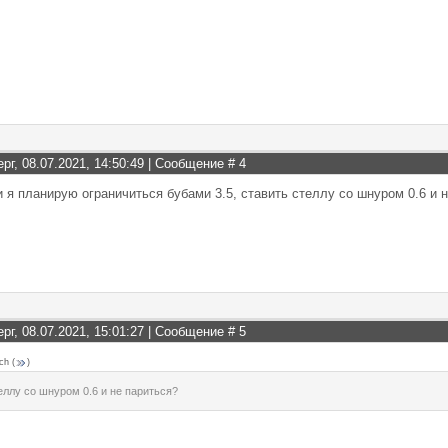
ерг, 08.07.2021, 14:50:49 | Сообщение #
4
и я планирую ограничиться бубами 3.5, ставить стеллу со шнуром 0.6 и 
ерг, 08.07.2021, 15:01:27 | Сообщение #
5
ch
(
)
еллу со шнуром 0.6 и не париться?