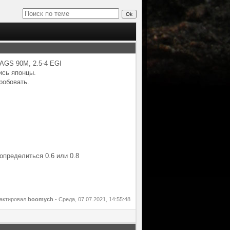
 AGS 90M, 2.5-4 EGI
ись японцы.
робовать.
определиться 0.6 или 0.8
актировал
boomych
-
Среда, 07.07.2021, 14:55:48