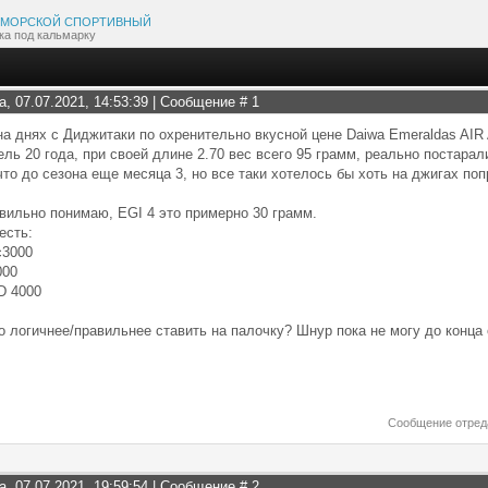
МОРСКОЙ СПОРТИВНЫЙ
ка под кальмарку
а, 07.07.2021, 14:53:39 | Сообщение #
1
а днях с Диджитаки по охренительно вкусной цене Daiwa Emeraldas AIR
ль 20 года, при своей длине 2.70 вес всего 95 грамм, реально постарал
то до сезона еще месяца 3, но все таки хотелось бы хоть на джигах поп
вильно понимаю, EGI 4 это примерно 30 грамм.
есть:
 c3000
000
XD 4000
го логичнее/правильнее ставить на палочку? Шнур пока не могу до конца 
Сообщение отред
а, 07.07.2021, 19:59:54 | Сообщение #
2