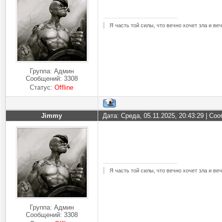
Я часть той силы, что вечно хочет зла и ве
Группа: Админ
Сообщений:
3308
Статус:
Offline
Jimmy
Дата: Среда, 05.11.2025, 20:43:29 | С
Я часть той силы, что вечно хочет зла и ве
Группа: Админ
Сообщений:
3308