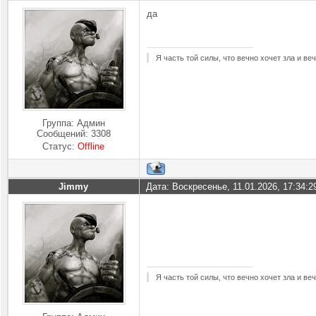
да
Я часть той силы, что вечно хочет зла и ве
Группа: Админ
Сообщений:
3308
Статус:
Offline
Jimmy
Дата: Воскресенье, 11.01.2026, 17:34:
Я часть той силы, что вечно хочет зла и ве