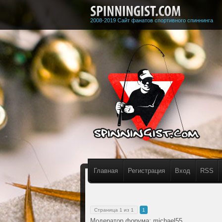
2008-2019 Сайт фанатов спортивного спиннинга
Главная
Регистрация
Вход
RSS
Страница
1
из
1
1
Модератор форума:
michael55