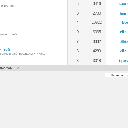
5
3416
spon
 и техники
3
2780
laim
4
10922
Bor
0
3035
clin
ромных рыб.
7
3332
Shi
х рыб
3
4289
clin
 ловли рыб, водящихся у нас.
6
3018
igor
зано тем:
17
.