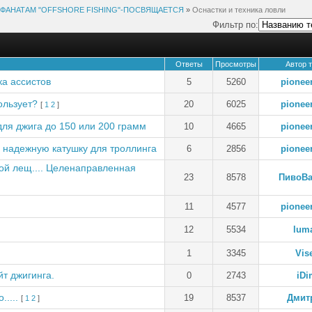
ФАНАТАМ "OFFSHORE FISHING"-ПОСВЯЩАЕТСЯ
»
Оснастки и техника ловли
Фильтр по:
Ответы
Просмотры
Автор 
ка ассистов
5
5260
pionee
пользует?
20
6025
pionee
[
1
2
]
ля джига до 150 или 200 грамм
10
4665
pionee
 надежную катушку для троллинга
6
2856
pionee
ой лещ.... Целенаправленная
23
8578
ПивоВа
11
4577
pionee
12
5534
lum
1
3345
Vis
т джигинга.
0
2743
iDi
.....
19
8537
Дмит
[
1
2
]