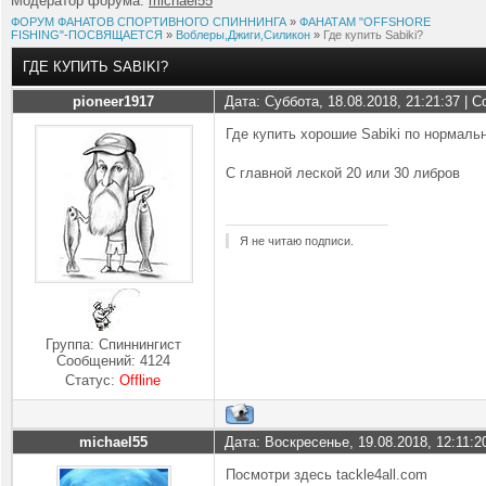
Модератор форума:
michael55
ФОРУМ ФАНАТОВ СПОРТИВНОГО СПИННИНГА
»
ФАНАТАМ "OFFSHORE
FISHING"-ПОСВЯЩАЕТСЯ
»
Воблеры,Джиги,Силикон
»
Где купить Sabiki?
ГДЕ КУПИТЬ SABIKI?
pioneer1917
Дата: Суббота, 18.08.2018, 21:21:37 |
Где купить хорошие Sabiki по нормаль
С главной леской 20 или 30 либров
Я не читаю подписи.
Группа: Спиннингист
Сообщений:
4124
Статус:
Offline
michael55
Дата: Воскресенье, 19.08.2018, 12:11:
Посмотри здесь tackle4all.com