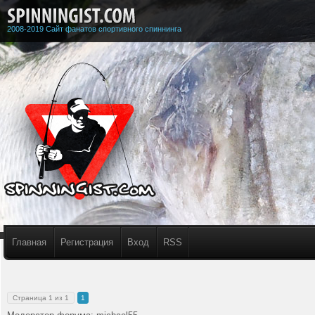
2008-2019 Сайт фанатов спортивного спиннинга
Главная
Регистрация
Вход
RSS
Страница
1
из
1
1