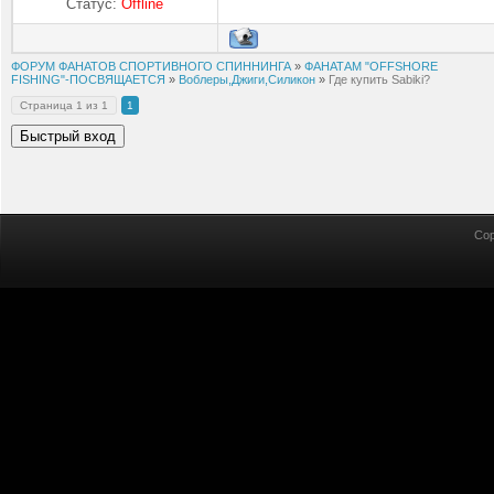
Статус:
Offline
ФОРУМ ФАНАТОВ СПОРТИВНОГО СПИННИНГА
»
ФАНАТАМ "OFFSHORE
FISHING"-ПОСВЯЩАЕТСЯ
»
Воблеры,Джиги,Силикон
»
Где купить Sabiki?
Страница
1
из
1
1
Cop