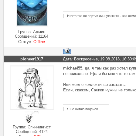
Ничто так не портит личную жизнь, как семе
Группа: Админ
Сообщений:
11164
Статус:
Offline
pioneer1917
Дата: Воскресенье, 19.08.2018, 16:30:
michael55
, да, я там как раз хотел ку
не прикольно. Е]сли бы мне что-то там
Или можно коллектинво заказать.
Если, скажем, Сабики нужны не только
Я не читаю подписи.
Группа: Спиннингист
Сообщений:
4124