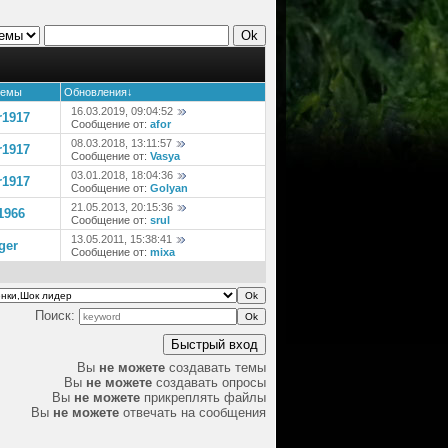
темы
Обновления
↓
16.03.2019, 09:04:52
r1917
Сообщение от:
afor
08.03.2018, 13:11:57
r1917
Сообщение от:
Vasya
03.01.2018, 18:04:36
r1917
Сообщение от:
Golyan
21.05.2013, 20:15:36
1966
Сообщение от:
srul
13.05.2011, 15:38:41
ger
Сообщение от:
mixa
Поиск:
Вы
не можете
создавать темы
Вы
не можете
создавать опросы
Вы
не можете
прикреплять файлы
Вы
не можете
отвечать на сообщения