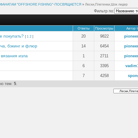
ФАНАТАМ "OFFSHORE FISHING"-ПОСВЯЩАЕТСЯ
»
Лески,Плетенки,Шок лидер
Фильтр по:
Ответы
Просмотры
Автор 
де покупать?
20
9822
pionee
[
1
2
]
тча, бэкинг и флюр
14
6454
pionee
 вязания изла
1
2711
pionee
6
3395
vadim
7
4258
spon
но тем:
5
.