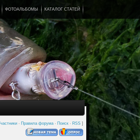
ФОТОАЛЬБОМЫ
КАТАЛОГ СТАТЕЙ
...
частники
·
Правила форума
·
Поиск
·
RSS
]