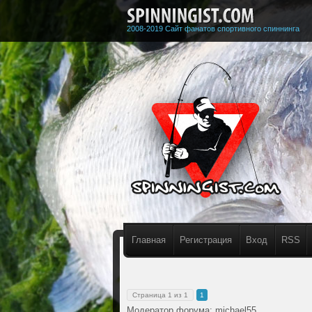
2008-2019 Сайт фанатов спортивного спиннинга
Главная
Регистрация
Вход
RSS
Страница
1
из
1
1
Модератор форума:
michael55