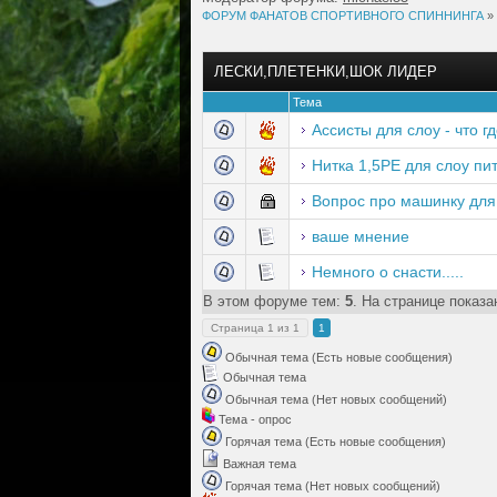
ФОРУМ ФАНАТОВ СПОРТИВНОГО СПИННИНГА
»
ЛЕСКИ,ПЛЕТЕНКИ,ШОК ЛИДЕР
Тема
Ассисты для слоу - что г
Нитка 1,5PE для слоу пи
Вопрос про машинку для
ваше мнение
Немного о снасти.....
В этом форуме тем:
5
. На странице показа
Страница
1
из
1
1
Обычная тема (Есть новые сообщения)
Обычная тема
Обычная тема (Нет новых сообщений)
Тема - опрос
Горячая тема (Есть новые сообщения)
Важная тема
Горячая тема (Нет новых сообщений)