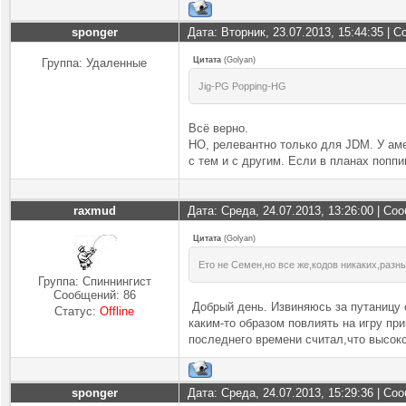
sponger
Дата: Вторник, 23.07.2013, 15:44:35 |
Цитата
(
Golyan
)
Группа: Удаленные
Jig-PG Popping-HG
Всё верно.
НО, релевантно только для JDM. У ам
с тем и с другим. Если в планах поппи
raxmud
Дата: Среда, 24.07.2013, 13:26:00 | С
Цитата
(
Golyan
)
Ето не Семен,но все же,кодов никаких,разн
Группа: Спиннингист
Сообщений:
86
Добрый день. Извиняюсь за путаницу 
Статус:
Offline
каким-то образом повлиять на игру пр
последнего времени считал,что высоко
sponger
Дата: Среда, 24.07.2013, 15:29:36 | С