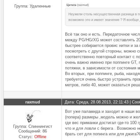
Цитата
(
raxmud
)
Группа: Удаленные
Неужели столь несущественная разница в пе
возможно это и имеет значение ? Я вообще 
Всё так оно и есть. Передаточное чис
между PG/HG/XG может составлять 20-3
быстрее собирается провис нитки и за
посмотреть с другой стороны, можно ск
соответственно повторный контакт с п
очень важно именно при поппинге GT, 
потяжки, в зависимости от состояния 
Во вторых, при поппинге, рыба, наход
требуется очень быстро устранить про
метров, либо 40, может оказаться ре
raxmud
Дата: Среда, 28.08.2013, 22:11:43 | С
Вот уже паламида и заходит в наши во
(попера) размеры ,модель можно и же
где вес приманки достигал где-то 100 
Группа: Спиннингист
что и для ловли с берега . Возможно 
Сообщений:
86
брать сет для попинга или для джига?
Статус:
Offline