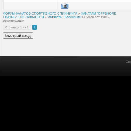
ФОРУМ ФАНАТОВ СПОРТИВНОГО СПИННИНГА
»
ФАНАТАМ "OFFSHORE
FISHING"-ПОСВЯЩАЕТСЯ
»
Матчасть - Блеснение
»
Нужен сет. Ваши
рекомендации
Страница
1
из
1
1
Cop