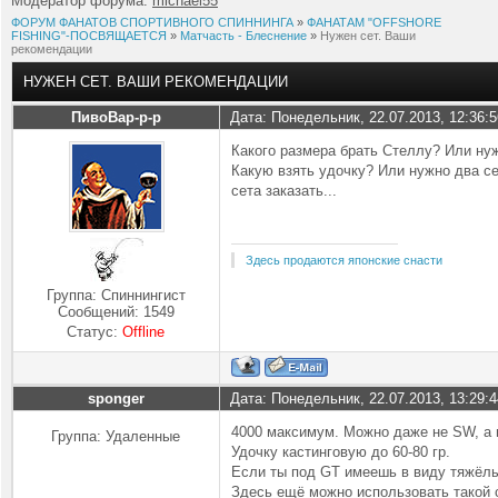
Модератор форума:
michael55
ФОРУМ ФАНАТОВ СПОРТИВНОГО СПИННИНГА
»
ФАНАТАМ "OFFSHORE
FISHING"-ПОСВЯЩАЕТСЯ
»
Матчасть - Блеснение
»
Нужен сет. Ваши
рекомендации
НУЖЕН СЕТ. ВАШИ РЕКОМЕНДАЦИИ
ПивоВар-р-р
Дата: Понедельник, 22.07.2013, 12:36:
Какого размера брать Стеллу? Или ну
Какую взять удочку? Или нужно два се
сета заказать...
Здесь продаются японские снасти
Группа: Спиннингист
Сообщений:
1549
Статус:
Offline
sponger
Дата: Понедельник, 22.07.2013, 13:29:
4000 максимум. Можно даже не SW, а и
Группа: Удаленные
Удочку кастинговую до 60-80 гр.
Если ты под GT имеешь в виду тяжёлый 
Здесь ещё можно использовать такой с