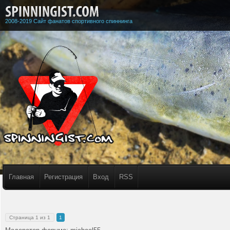
2008-2019 Сайт фанатов спортивного спиннинга
Главная
Регистрация
Вход
RSS
Страница
1
из
1
1