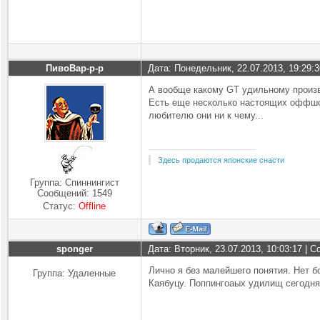
ПивоВар-р-р
Дата: Понедельник, 22.07.2013, 19:29:
А вообще какому GT удильному произ
Есть еще несколько настоящих оффшор
любителю они ни к чему...
Здесь продаются японские снасти
Группа: Спиннингист
Сообщений:
1549
Статус:
Offline
sponger
Дата: Вторник, 23.07.2013, 10:03:17 |
Лично я без малейшего понятия. Нет б
Группа: Удаленные
Каябуцу. Поппингоаых удилищ сегодня