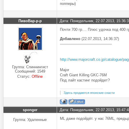
попперы)
ПивоВар-р-р
Дата: Понедельник, 22.07.2013, 15:36:
Почти 700 гр.... Плюс удочка под 400 г
Добавлено
(22.07.2013, 14:36:37)
---------------------------------------------
http://www.majorcraft.co.jp/catalogue/p
Группа: Спиннингист
Major
Сообщений:
1549
Craft Giant Killing GKC-76M
Статус:
Offline
Под лайт кастинг подойдет?
Здесь продаются японские снасти
sponger
Дата: Понедельник, 22.07.2013, 15:47:
ML даже подойдёт. у нас 76ML, пред
Группа: Удаленные