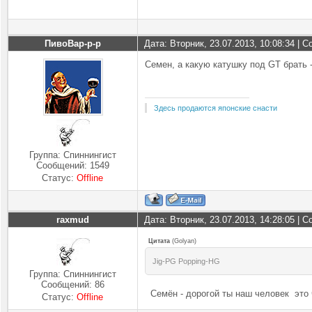
ПивоВар-р-р
Дата: Вторник, 23.07.2013, 10:08:34 |
Семен, а какую катушку под GT брать 
Здесь продаются японские снасти
Группа: Спиннингист
Сообщений:
1549
Статус:
Offline
raxmud
Дата: Вторник, 23.07.2013, 14:28:05 |
Цитата
(
Golyan
)
Jig-PG Popping-HG
Группа: Спиннингист
Сообщений:
86
Семён - дорогой ты наш человек это ч
Статус:
Offline