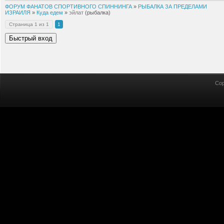
ФОРУМ ФАНАТОВ СПОРТИВНОГО СПИННИНГА
»
РЫБАЛКА ЗА ПРЕДЕЛАМИ
ИЗРАИЛЯ
»
Куда едем
»
эйлат
(рыбалка)
Страница
1
из
1
1
Cop