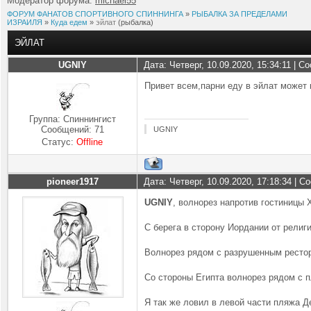
Модератор форума:
michael55
ФОРУМ ФАНАТОВ СПОРТИВНОГО СПИННИНГА
»
РЫБАЛКА ЗА ПРЕДЕЛАМИ
ИЗРАИЛЯ
»
Куда едем
»
эйлат
(рыбалка)
ЭЙЛАТ
UGNIY
Дата: Четверг, 10.09.2020, 15:34:11 | 
Привет всем,парни еду в эйлат может 
Группа: Спиннингист
Сообщений:
71
UGNIY
Статус:
Offline
pioneer1917
Дата: Четверг, 10.09.2020, 17:18:34 | 
UGNIY
, волнорез напротив гостиницы 
С берега в сторону Иордании от религи
Волнорез рядом с разрушенным рестор
Со стороны Египта волнорез рядом с 
Я так же ловил в левой части пляжа Де