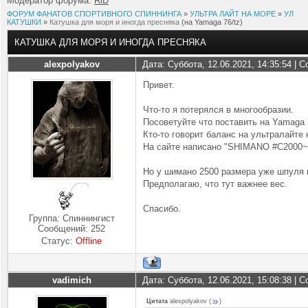
Модератор форума:
RiD
ФОРУМ ФАНАТОВ СПОРТИВНОГО СПИННИНГА
»
УЛЬТРА ЛАЙТ НА МОРЕ
»
УЛ
КАТУШКИ
»
Катушка для моря и иногда пресняка
(на Yamaga 76/tz)
КАТУШКА ДЛЯ МОРЯ И ИНОГДА ПРЕСНЯКА
alexpolyakov
Дата: Суббота, 12.06.2021, 14:35:54 |
Привет.
Что-то я потерялся в многообразии.
Посоветуйте что поставить на Yamaga 
Кто-то говорит баланс на ультралайте н
На сайте написано "SHIMANO #C2000~
Но у шимано 2500 размера уже шпуля к
Предполагаю, что тут важнее вес.
Спасибо.
Группа: Спиннингист
Сообщений:
252
Статус:
Offline
vadimich
Дата: Суббота, 12.06.2021, 15:08:38 |
Цитата
alexpolyakov
(
)