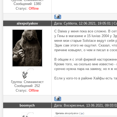
Сообщений:
1380
Статус:
Offline
alexpolyakov
Дата: Суббота, 12.06.2021, 19:05:01 |
C Daiwa у меня пока все сложно. В сет
у Гены в магазине и 15 luvias 2004 у Э
меня мои старые Solstace ведут себя 
Эдик сам этого не ощутил. Сказал, что
причине ковырял, о чем и писал в сос
В общем я с этой фирмой настороженн
Кроме того, на сколько мне известно - 
срочно нужна пара на замену, но я ж н
Если у кого-то в районе Хайфы есть та
Группа: Спиннингист
Сообщений:
252
Статус:
Offline
boomych
Дата: Воскресенье, 13.06.2021, 09:03:
Цитата
alexpolyakov
(
)