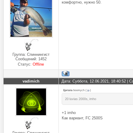
комфортно, нужно 50.
Группа: Спиннингист
Сообщений:
1452
Статус:
Offline
vadimich
Дата: Суббота, 12.06.2021, 18:40:52 |
Цитата
boomych
(
)
20 luvias 2000s, imho
+1 imho
Как вариант, FC 2500S
Группа: Спиннингист