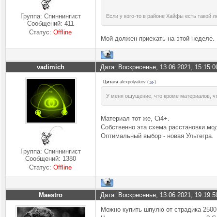
Группа: Спиннингист
Если у кого-то в районе Хайфы есть такой л
Сообщений:
411
Статус:
Offline
Мой должен приехать на этой неделе.
vadimich
Дата: Воскресенье, 13.06.2021, 15:15:
Цитата
alexpolyakov
(
)
У меня ощущение, что кроме материалов, что
Материал тот же, Ci4+.
Собственно эта схема расстановки мод
Оптимальный выбор - новая Ультегра.
Группа: Спиннингист
Сообщений:
1380
Статус:
Offline
Maestro
Дата: Воскресенье, 13.06.2021, 19:19:
Можно купить шпулю от страдика 2500S,