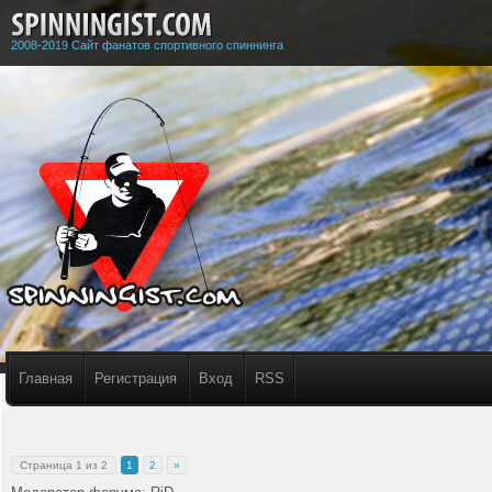
2008-2019 Сайт фанатов спортивного спиннинга
Главная
Регистрация
Вход
RSS
Страница
1
из
2
1
2
»