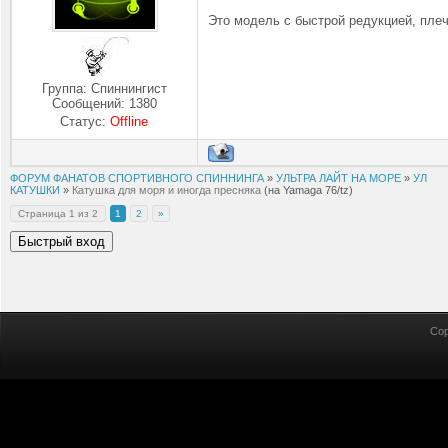
Это модель с быстрой редукцией, плеч
Группа: Спиннингист
Сообщений:
1380
Статус:
Offline
ФОРУМ ФАНАТОВ СПОРТИВНОГО СПИННИНГА
»
УЛЬТРА ЛАЙТ НА МОРЕ
»
УЛ
КАТУШКИ
»
Катушка для моря и иногда пресняка
(на Yamaga 76/tz)
Страница
1
из
2
1
2
»
Cop