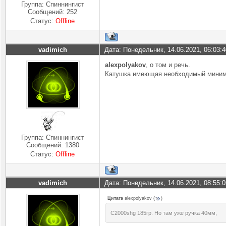
Группа: Спиннингист
Сообщений:
252
Статус:
Offline
vadimich
Дата: Понедельник, 14.06.2021, 06:03:
alexpolyakov
, о том и речь.
Катушка имеющая необходимый минимал
Группа: Спиннингист
Сообщений:
1380
Статус:
Offline
vadimich
Дата: Понедельник, 14.06.2021, 08:55:
Цитата
alexpolyakov
(
)
C2000shg 185гр. Но там уже ручка 40мм,