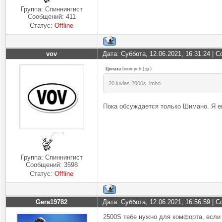
Группа: Спиннингист
Сообщений:
411
Статус:
Offline
vov
Дата: Суббота, 12.06.2021, 16:31:24 |
Цитата
boomych
(
)
20 luvias 2000s, imho
Пока обсуждается только Шимано. Я е
Группа: Спиннингист
Сообщений:
3598
Статус:
Offline
Gera19782
Дата: Суббота, 12.06.2021, 16:56:59 |
2500S тебе нужно для комфорта, если 