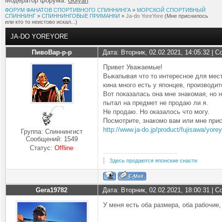
Модератор форума:
Golyan
ФОРУМ ФАНАТОВ СПОРТИВНОГО СПИННИНГА
»
МОРСКОЙ СПОРТИВНЫЙ
СПИННИНГ
»
СПИННИНГОВЫЕ ПРИМАНКИ
»
Ja-do YoreYore
(Мне приснилось
или кто то неистово искал...)
JA-DO YOREYORE
ПивоВар-р-р
Дата: Вторник, 02.02.2021, 14:05:32 |
Привет Уважаемые!
Выкапывая что то интересное для мест
кина много есть у японцев, производит
Вот показалась она мне знакомая, но н
пытал на предмет не продаю ли я.
Не продаю. Но оказалось что могу.
Посмотрите, знакомо вам или мне при
http://www.ja-do.jp/product/fujisawa/yore
Группа: Спиннингист
Сообщений:
1549
Статус:
Offline
Здесь продаются японские снасти
Gera19782
Дата: Вторник, 02.02.2021, 18:00:31 |
У меня есть оба размера, оба рабочие