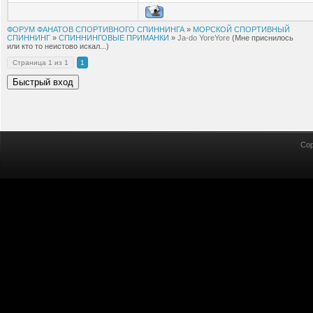
ФОРУМ ФАНАТОВ СПОРТИВНОГО СПИННИНГА
»
МОРСКОЙ СПОРТИВНЫЙ
СПИННИНГ
»
СПИННИНГОВЫЕ ПРИМАНКИ
»
Ja-do YoreYore
(Мне приснилось
или кто то неистово искал...)
Страница
1
из
1
1
Cop