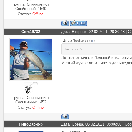
Группа: Спиннингист
Сообщений:
1549
Статус:
Offline
Gera19782
Дата: Вторник, 02.02.2021, 20:30:43 |
Цитата
ПивоВар-р-р
(
)
Как летает?
Летают отлично и большой и маленьки
Мелкий лучше летит, часто дальше,чем
Группа: Спиннингист
Сообщений:
1452
Статус:
Offline
ПивоВар-р-р
Дата: Среда, 03.02.2021, 08:06:00 | С