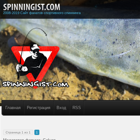
2008-2019 Сайт фанатов спортивного спиннинга
Главная
Регистрация
Вход
RSS
Страница
1
из
1
1