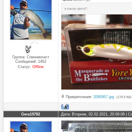
Цитата
boomych
(
)
в каком цвете?
Группа: Спиннингист
Сообщений:
1452
Статус:
Offline
Прикрепления:
2085957.jpg
(174.5 Kb)
Gera19782
Дата: Вторник, 02.02.2021, 20:09:08 |