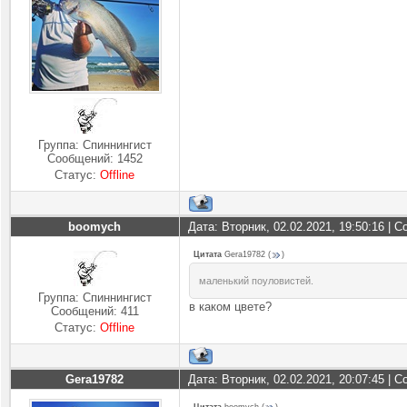
Группа: Спиннингист
Сообщений:
1452
Статус:
Offline
boomych
Дата: Вторник, 02.02.2021, 19:50:16 |
Цитата
Gera19782
(
)
маленький поуловистей.
Группа: Спиннингист
в каком цвете?
Сообщений:
411
Статус:
Offline
Gera19782
Дата: Вторник, 02.02.2021, 20:07:45 |