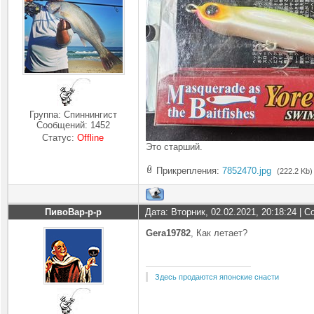
Группа: Спиннингист
Сообщений:
1452
Статус:
Offline
Это старший.
Прикрепления:
7852470.jpg
(222.2 Kb)
ПивоВар-р-р
Дата: Вторник, 02.02.2021, 20:18:24 |
Gera19782
, Как летает?
Здесь продаются японские снасти