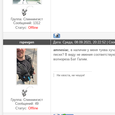
Группа: Спиннингист
Сообщений:
1312
Статус:
Offline
rspevgen
Дата: Среда, 08.09.2021, 20:22:52 | С
amnesiac
, в наличии у меня туева ху
песке? В виду не имения соответствующ
волнореза Бат Галим.
Ни хвоста, ни чешуи!
Группа: Спиннингист
Сообщений:
49
Статус:
Offline