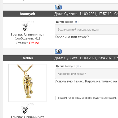
boomych
Дата: Суббота, 11.09.2021, 17:57:12 |
Цитата
Redder
(
)
Возле камней использую пули
Группа: Спиннингист
Каролина или техас?
Сообщений:
411
Статус:
Offline
Redder
Дата: Суббота, 11.09.2021, 23:46:07 |
Цитата
boomych
(
)
Каролина или техас?
Использую Техас. Каролина только на 
Грамм плюс грамм скоро будет килограмм..
Группа: Спиннингист