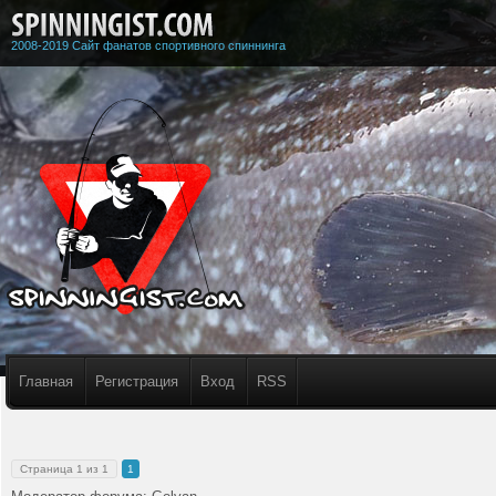
2008-2019 Сайт фанатов спортивного спиннинга
Главная
Регистрация
Вход
RSS
Страница
1
из
1
1