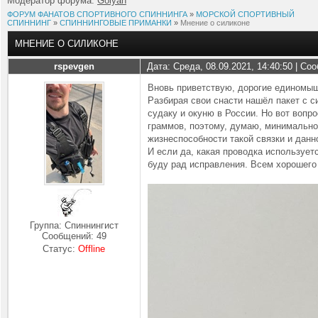
Модератор форума:
Golyan
ФОРУМ ФАНАТОВ СПОРТИВНОГО СПИННИНГА
»
МОРСКОЙ СПОРТИВНЫЙ
СПИННИНГ
»
СПИННИНГОВЫЕ ПРИМАНКИ
»
Мнение о силиконе
МНЕНИЕ О СИЛИКОНЕ
rspevgen
Дата: Среда, 08.09.2021, 14:40:50 | С
Вновь приветствую, дорогие единомы
Разбирая свои снасти нашёл пакет с с
судаку и окуню в России. Но вот вопр
граммов, поэтому, думаю, минимально
жизнеспособности такой связки и данн
И если да, какая проводка использует
буду рад исправления. Всем хорошего
Группа: Спиннингист
Сообщений:
49
Статус:
Offline