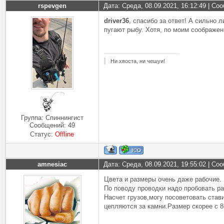
rspevgen
Дата: Среда, 08.09.2021, 16:12:49 | С
driver36
, спасибо за ответ! А сильно 
пугают рыбу. Хотя, по моим соображени
Ни хвоста, ни чешуи!
Группа: Спиннингист
Сообщений:
49
Статус:
Offline
amnesiac
Дата: Среда, 08.09.2021, 19:55:02 | С
Цвета и размеры очень даже рабочие.
По поводу проводки надо пробовать ра
Насчет грузов,могу посоветовать став
цепляются за камни.Размер скорее с 8 