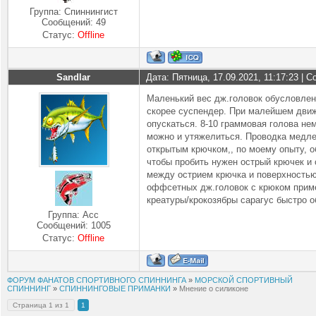
Группа: Спиннингист
Сообщений:
49
Статус:
Offline
Sandlar
Дата: Пятница, 17.09.2021, 11:17:23 |
Маленький вес дж.головок обусловлен 
скорее суспендер. При малейшем движ
опускаться. 8-10 граммовая голова не
можно и утяжелиться. Проводка медлен
открытым крючком,, по моему опыту, о
чтобы пробить нужен острый крючек и 
между острием крючка и поверхностью
оффсетных дж.головок с крюком приме
креатуры/крокозябры сарагус быстро о
Группа: Асс
Сообщений:
1005
Статус:
Offline
ФОРУМ ФАНАТОВ СПОРТИВНОГО СПИННИНГА
»
МОРСКОЙ СПОРТИВНЫЙ
СПИННИНГ
»
СПИННИНГОВЫЕ ПРИМАНКИ
»
Мнение о силиконе
Страница
1
из
1
1