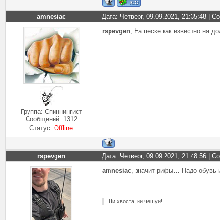
amnesiac
Дата: Четверг, 09.09.2021, 21:35:48 | 
rspevgen
, На песке как известно на д
Группа: Спиннингист
Сообщений:
1312
Статус:
Offline
rspevgen
Дата: Четверг, 09.09.2021, 21:48:56 | 
amnesiac
, значит рифы… Надо обувь и
Ни хвоста, ни чешуи!