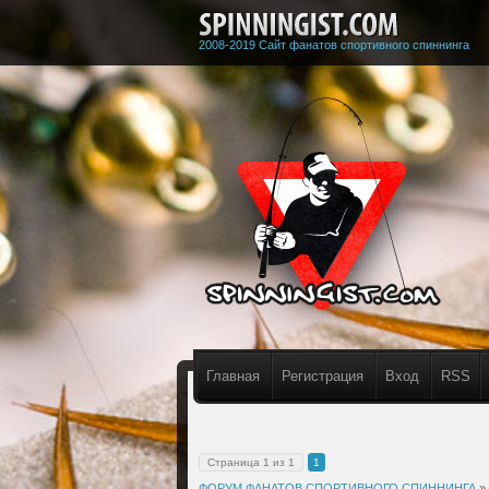
2008-2019 Сайт фанатов спортивного спиннинга
Главная
Регистрация
Вход
RSS
Страница
1
из
1
1
ФОРУМ ФАНАТОВ СПОРТИВНОГО СПИННИНГА
»