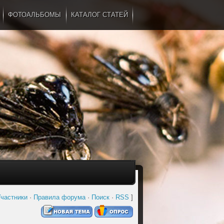
ФОТОАЛЬБОМЫ
КАТАЛОГ СТАТЕЙ
...
частники
·
Правила форума
·
Поиск
·
RSS
]