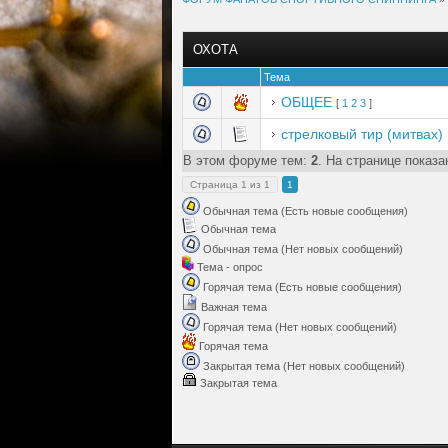
ОХОТА
Тема
ОБЩЕЕ
[
1
2
3
]
стрелковый тир (митвах)
В этом форуме тем:
2
. На странице показа
Страница
1
из
1
1
Обычная тема (Есть новые сообщения)
Обычная тема
Обычная тема (Нет новых сообщений)
Тема - опрос
Горячая тема (Есть новые сообщения)
Важная тема
Горячая тема (Нет новых сообщений)
Горячая тема
Закрытая тема (Нет новых сообщений)
Закрытая тема