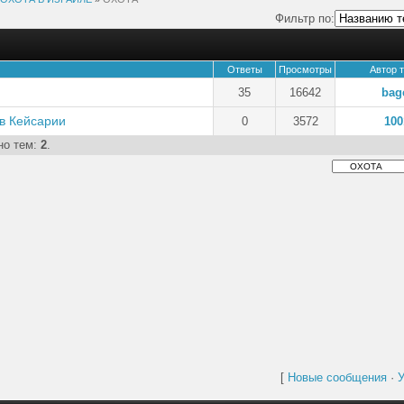
Фильтр по:
Ответы
Просмотры
Автор 
35
16642
bag
 в Кейсарии
0
3572
100
но тем:
2
.
[
Новые сообщения
·
У