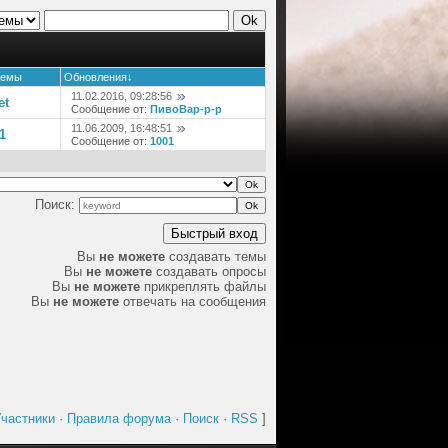
темы
Обновления
↓
11.02.2016, 09:28:56
et
Сообщение от:
ПивоВар-р-р
11.06.2009, 16:48:51
1
Сообщение от:
1001
Поиск:
Вы
не можете
создавать темы
Вы
не можете
создавать опросы
Вы
не можете
прикреплять файлы
Вы
не можете
отвечать на сообщения
частники
·
Правила форума
·
Поиск
·
RSS
]