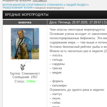
Модератор форума:
michael55
ФОРУМ ФАНАТОВ СПОРТИВНОГО СПИННИНГА
»
ОБЩИЙ РАЗДЕЛ
»
"РЫБОЛОВНАЯ'' КУХНЯ
»
вредные морепродукты
ВРЕДНЫЕ МОРЕПРОДУКТЫ
вовочка
Дата: Пятница, 25.07.2025, 17:29:57 |
Чем опасны некоторые морепродукты
Основная угроза исходит от накоплени
полихлорированные бифенилы. Эти вещ
содержание жира — тем выше и потен
Условно безопасный рейтинг рыбы и м
Можно есть несколько раз в неделю (2
– лосось
– сельдь
– сардины
– треска
– мидии
Группа: Спиннингист
Сообщений:
2357
– форель
Статус:
Online
– кальмары
Ограничить до одного раза в неделю:
– палтус
– окунь
– сибас
– омар