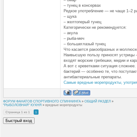
– тунец в консервах
Редкое употребление — не чаще 1–2 ра
– щука
– желтоперый тунец
Категорически не рекомендуется:
– акула
– рыба-меч
– большеглазый тунец
Что касается ракообразных и моллюск
Наивысшую пользу приносят устрицы —
входят морские гребешки, мидии и кар
А вот с креветками ситуация сложнее.
бактерий — особенно те, что поступаю
антибактериальные препараты.
Самые вредные морепродукты, употреб
ФОРУМ ФАНАТОВ СПОРТИВНОГО СПИННИНГА
»
ОБЩИЙ РАЗДЕЛ
»
"РЫБОЛОВНАЯ'' КУХНЯ
»
вредные морепродукты
Страница
1
из
1
1