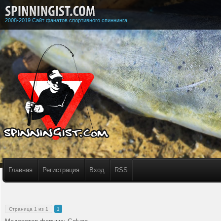
2008-2019 Сайт фанатов спортивного спиннинга
Главная
Регистрация
Вход
RSS
Страница
1
из
1
1