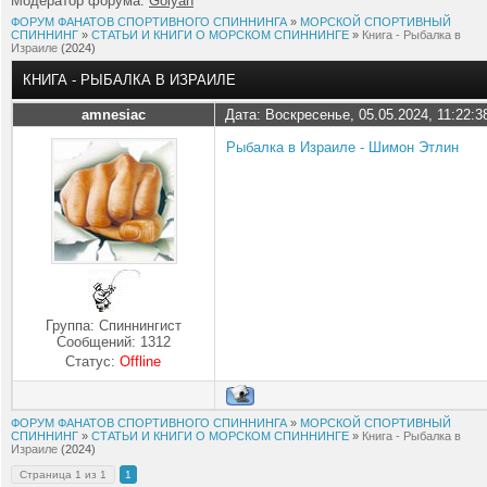
Модератор форума:
Golyan
ФОРУМ ФАНАТОВ СПОРТИВНОГО СПИННИНГА
»
МОРСКОЙ СПОРТИВНЫЙ
СПИННИНГ
»
СТАТЬИ И КНИГИ О МОРСКОМ СПИННИНГЕ
»
Книга - Рыбалка в
Израиле
(2024)
КНИГА - РЫБАЛКА В ИЗРАИЛЕ
amnesiac
Дата: Воскресенье, 05.05.2024, 11:22:
Рыбалка в Израиле - Шимон Этлин
Группа: Спиннингист
Сообщений:
1312
Статус:
Offline
ФОРУМ ФАНАТОВ СПОРТИВНОГО СПИННИНГА
»
МОРСКОЙ СПОРТИВНЫЙ
СПИННИНГ
»
СТАТЬИ И КНИГИ О МОРСКОМ СПИННИНГЕ
»
Книга - Рыбалка в
Израиле
(2024)
Страница
1
из
1
1