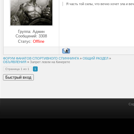
Я часть той силы, что вечно хочет зла и ве
Группа: Админ
Сообщений:
3308
Статус:
Offline
ФОРУМ ФАНАТОВ СПОРТИВНОГО СПИННИНГА
»
ОБЩИЙ РАЗДЕЛ
»
ОБЪЯВЛЕНИЯ
»
Запрет ловли на Кинерете
Страница
1
из
1
1
Cop