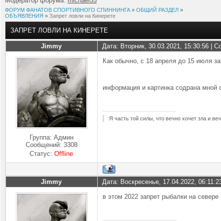
Модератор форума:
michael55
ФОРУМ ФАНАТОВ СПОРТИВНОГО СПИННИНГА
»
ОБЩИЙ РАЗДЕЛ
»
ОБЪЯВЛЕНИЯ
»
Запрет ловли на Кинерете
ЗАПРЕТ ЛОВЛИ НА КИНЕРЕТЕ
Jimmy
Дата: Вторник, 30.03.2021, 15:30:56 |
Как обычно, с 18 апреля до 15 июля з
информация и картинка содрана мной с
Я часть той силы, что вечно хочет зла и ве
Группа: Админ
Сообщений:
3308
Статус:
Offline
Jimmy
Дата: Воскресенье, 17.04.2022, 06:11:
в этом 2022 запрет рыбалки на севере