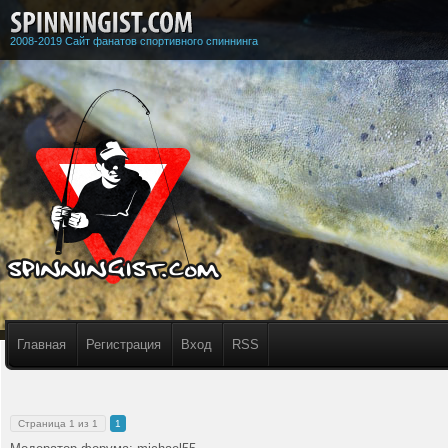
2008-2019 Сайт фанатов спортивного спиннинга
Главная
Регистрация
Вход
RSS
Страница
1
из
1
1