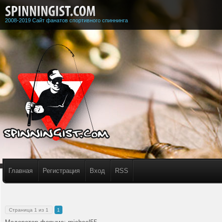
2008-2019 Сайт фанатов спортивного спиннинга
Главная
Регистрация
Вход
RSS
Страница
1
из
1
1