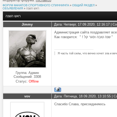
Модератор форума:
michael55
ФОРУМ ФАНАТОВ СПОРТИВНОГО СПИННИНГА
»
ОБЩИЙ РАЗДЕЛ
»
ОБЪЯВЛЕНИЯ
»
ראש השנה
ראש השנה
Jimmy
Дата: Четверг, 17.09.2020, 12:16:17 | 
Администрация сайта поздравляет все
Как говорится: " ! שנה טובה וסגר קל "
Я часть той силы, что вечно хочет зла и ве
Группа: Админ
Сообщений:
3308
Статус:
Offline
vov
Дата: Пятница, 18.09.2020, 13:10:55 |
Спасибо Слава, присоединяюсь