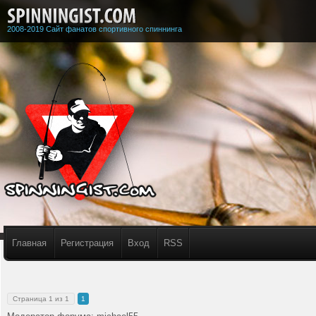
2008-2019 Сайт фанатов спортивного спиннинга
Главная
Регистрация
Вход
RSS
Страница
1
из
1
1