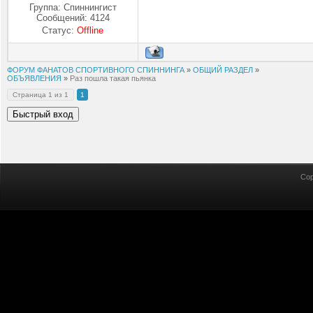
Группа: Спиннингист
Сообщений:
4124
Статус:
Offline
ФОРУМ ФАНАТОВ СПОРТИВНОГО СПИННИНГА
»
ОБЩИЙ РАЗДЕЛ
»
ОБЪЯВЛЕНИЯ
»
Раз пошла такая пьянка
Страница
1
из
1
1
Cop