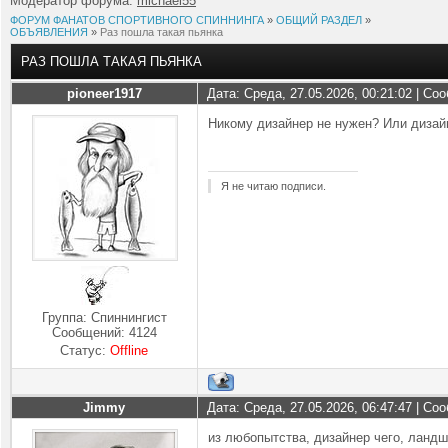
Модератор форума:
michael55
ФОРУМ ФАНАТОВ СПОРТИВНОГО СПИННИНГА
»
ОБЩИЙ РАЗДЕЛ
»
ОБЪЯВЛЕНИЯ
»
Раз пошла такая пьянка
РАЗ ПОШЛА ТАКАЯ ПЬЯНКА
pioneer1917
Дата: Среда, 27.05.2026, 00:21:02 | С
Никому дизайнер не нужен? Или дизайн
Я не читаю подписи.
Группа: Спиннингист
Сообщений:
4124
Статус:
Offline
Jimmy
Дата: Среда, 27.05.2026, 06:47:47 | С
из любопытства, дизайнер чего, ланд