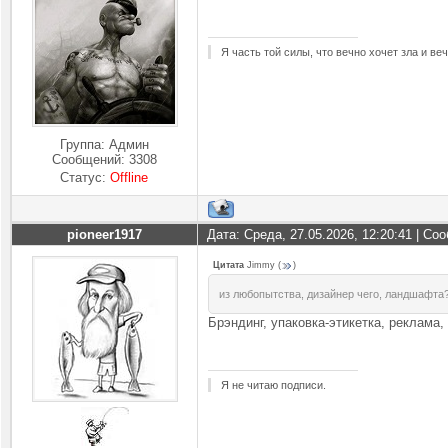
Я часть той силы, что вечно хочет зла и ве
Группа: Админ
Сообщений:
3308
Статус:
Offline
pioneer1917
Дата: Среда, 27.05.2026, 12:20:41 | С
Цитата
Jimmy
(
)
из любопытства, дизайнер чего, ландшафта
Брэндинг, упаковка-этикетка, реклама,
Я не читаю подписи.