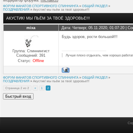
Модератор форума:
michael55
ФОРУМ ФАНАТОВ СПОРТИВНОГО СПИННИНГА
»
ОБЩИЙ РАЗДЕЛ
»
ПОЗДРАВЛЕНИЯ
»
Акустик! мы пьём за твоё здоровье!!!
АКУСТИК! МЫ ПЬЁМ ЗА ТВОЁ ЗДОРОВЬЕ!!!
mixa
Дата: Четверг, 05.11.2020, 01:07:20 | 
Будь здоров, рости большой!!!
Группа: Спиннингист
Сообщений:
391
Лучше плохо отдыхать, чем хорошо работат
Статус:
Offline
ФОРУМ ФАНАТОВ СПОРТИВНОГО СПИННИНГА
»
ОБЩИЙ РАЗДЕЛ
»
ПОЗДРАВЛЕНИЯ
»
Акустик! мы пьём за твоё здоровье!!!
Страница
2
из
2
«
1
2
Cop