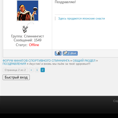
Поздравляю!
Здесь продаются японские снасти
Группа: Спиннингист
Сообщений:
1549
Статус:
Offline
ФОРУМ ФАНАТОВ СПОРТИВНОГО СПИННИНГА
»
ОБЩИЙ РАЗДЕЛ
»
ПОЗДРАВЛЕНИЯ
»
Акустик! и вновь мы пьём за твоё здоровье!!!
Страница
2
из
2
«
1
2
Cop