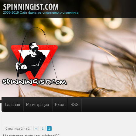
2008-2019 Сайт фанатов спортивного спиннинга
Главная
Регистрация
Вход
RSS
Страница
2
из
2
«
1
2