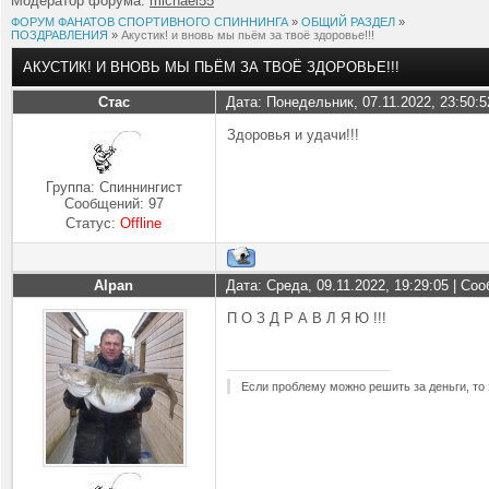
Модератор форума:
michael55
ФОРУМ ФАНАТОВ СПОРТИВНОГО СПИННИНГА
»
ОБЩИЙ РАЗДЕЛ
»
ПОЗДРАВЛЕНИЯ
»
Акустик! и вновь мы пьём за твоё здоровье!!!
АКУСТИК! И ВНОВЬ МЫ ПЬЁМ ЗА ТВОЁ ЗДОРОВЬЕ!!!
Стас
Дата: Понедельник, 07.11.2022, 23:50:
Здоровья и удачи!!!
Группа: Спиннингист
Сообщений:
97
Статус:
Offline
Alpan
Дата: Среда, 09.11.2022, 19:29:05 | С
П О З Д Р А В Л Я Ю !!!
Если проблему можно решить за деньги, то 