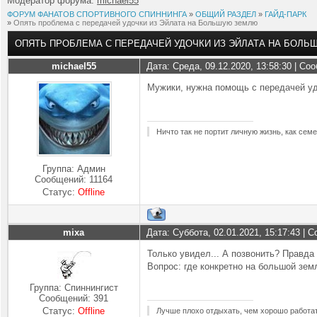
Модератор форума:
michael55
ФОРУМ ФАНАТОВ СПОРТИВНОГО СПИННИНГА
»
ОБЩИЙ РАЗДЕЛ
»
ГАЙД-ПАРК
»
Опять проблема с передачей удочки из Эйлата на Большую землю
ОПЯТЬ ПРОБЛЕМА С ПЕРЕДАЧЕЙ УДОЧКИ ИЗ ЭЙЛАТА НА БОЛ
michael55
Дата: Среда, 09.12.2020, 13:58:30 | С
Мужики, нужна помощь с передачей уд
Ничто так не портит личную жизнь, как семе
Группа: Админ
Сообщений:
11164
Статус:
Offline
mixa
Дата: Суббота, 02.01.2021, 15:17:43 |
Только увидел... А позвонить? Правда 
Вопрос: где конкретно на большой зем
Группа: Спиннингист
Сообщений:
391
Статус:
Offline
Лучше плохо отдыхать, чем хорошо работат