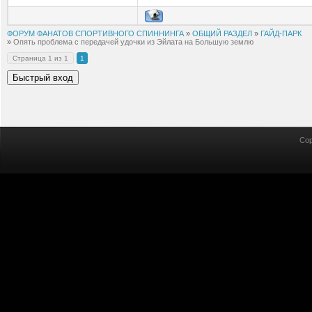
ФОРУМ ФАНАТОВ СПОРТИВНОГО СПИННИНГА
»
ОБЩИЙ РАЗДЕЛ
»
ГАЙД-ПАРК
»
Опять проблема с передачей удочки из Эйлата на Большую землю
Страница
1
из
1
1
Cop