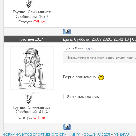
Группа: Спиннингист
Сообщений:
1679
Статус:
Offline
pioneer1917
Дата: Суббота, 26.09.2020, 21:41:18 |
Цитата
Maestro
(
)
Пятиконечные не в жилу,а шестиконечные -
Верно подмечено.
Я не читаю подписи.
Группа: Спиннингист
Сообщений:
4124
Статус:
Offline
ФОРУМ ФАНАТОВ СПОРТИВНОГО СПИННИНГА
»
ОБЩИЙ РАЗДЕЛ
»
ГАЙД-ПАРК