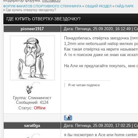
Модератор форума:
michael55
ФОРУМ ФАНАТОВ СПОРТИВНОГО СПИННИНГА
»
ОБЩИЙ РАЗДЕЛ
»
ГАЙД-ПАРК
»
Где купить отвертку-звездочку?
ГДЕ КУПИТЬ ОТВЕРТКУ-ЗВЕЗДОЧКУ?
pioneer1917
Дата: Пятница, 25.09.2020, 16:12:49 |
Понадобилась отвёртка звездочка (пят
1,2mm или небольшой набор мелких р
Как такая отвёртка на иврите называет
А то я поиском даже не знаю как иска
На Али не предлагайте покупать, мне 
Я не читаю подписи.
Группа: Спиннингист
Сообщений:
4124
Статус:
Offline
sarat0ga
Дата: Пятница, 25.09.2020, 17:02:25 |
я бы посмотрел в Асе или home center