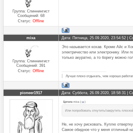
Группа: Спиннингист
Сообщений:
68
Статус:
Offline
mixa
Дата: Пятница, 25.09.2020, 23:54:52 |
Это называется кохав. Кроме Айс и Х
электричество или электронику. Или п
только акуратно, а то борегу можно го
Группа: Спиннингист
Сообщений:
391
Статус:
Offline
Лучше плохо отдыхать, чем хорошо работат
pioneer1917
Дата: Суббота, 26.09.2020, 18:58:31 |
Цитата
mixa
(
)
Или попробовать откутить/закрутить плоской
Не, не хочу рисковать. Куплю отвертку
Самое обидное что у меня отличный н