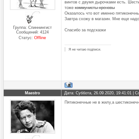
винтов с двумя дырочками есть. Шести
тоже
коммунисты хреновы
Оказалось что вот именно пятиконечны
Завтра схожу в магазин. Мне еще надо
Группа: Спиннингист
Спасибо за подсказки
Сообщений:
4124
Статус:
Offline
Я не читаю подписи.
Maestro
Дата: Суббота, 26.09.2020, 19:41:01 |
Пятиконечные не в жилу,а шестиконечн