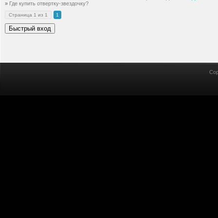
»
Где купить отвертку-звездочку?
Страница
1
из
1
1
Cop