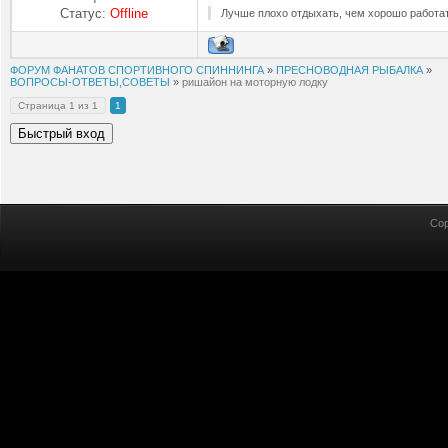
Статус:
Offline
Лучше плохо отдыхать, чем хорошо работат
ФОРУМ ФАНАТОВ СПОРТИВНОГО СПИННИНГА
»
ПРЕСНОВОДНАЯ РЫБАЛКА
»
ВОПРОСЫ-ОТВЕТЫ,СОВЕТЫ
»
ришайон на моторную лодку
Страница
1
из
1
1
Cop