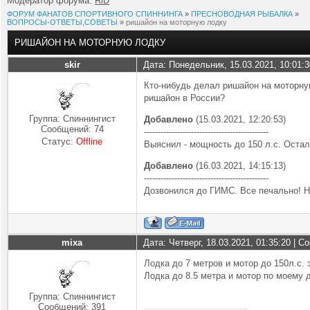
Модератор форума:
RiD
ФОРУМ ФАНАТОВ СПОРТИВНОГО СПИННИНГА
»
ПРЕСНОВОДНАЯ РЫБАЛКА
»
ВОПРОСЫ-ОТВЕТЫ,СОВЕТЫ
»
ришайон на моторную лодку
РИШАЙОН НА МОТОРНУЮ ЛОДКУ
skir
Дата: Понедельник, 15.03.2021, 10:01:
Кто-нибудь делал ришайон на моторну
ришайон в России?
Группа: Спиннингист
Добавлено
(15.03.2021, 12:20:53)
Сообщений:
74
---------------------------------------------
Статус:
Offline
Выяснил - мощность до 150 л.с. Остал
Добавлено
(16.03.2021, 14:15:13)
---------------------------------------------
Дозвонился до ГИМС. Все печально! Н
mixa
Дата: Четверг, 18.03.2021, 01:35:20 | 
Группа: Спиннингист
Сообщений:
391