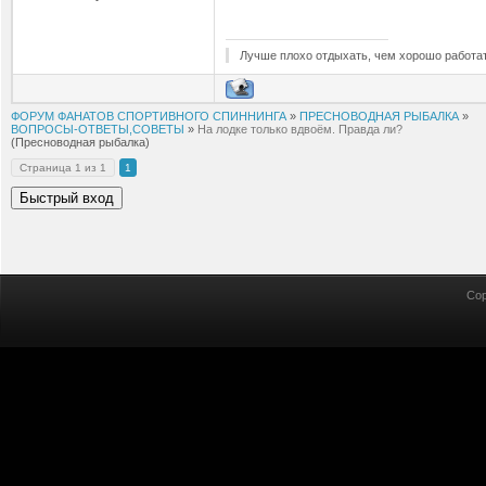
Лучше плохо отдыхать, чем хорошо работат
ФОРУМ ФАНАТОВ СПОРТИВНОГО СПИННИНГА
»
ПРЕСНОВОДНАЯ РЫБАЛКА
»
ВОПРОСЫ-ОТВЕТЫ,СОВЕТЫ
»
На лодке только вдвоём. Правда ли?
(Пресноводная рыбалка)
Страница
1
из
1
1
Cop