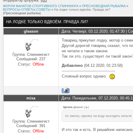
Модератор форума:
RiD
ФОРУМ ФАНАТОВ СПОРТИВНОГО СПИННИНГА
»
ПРЕСНОВОДНАЯ РЫБАЛКА
»
ВОПРОСЫ-ОТВЕТЫ,СОВЕТЫ
»
На лодке только вдвоём. Правда ли?
(Пресноводная рыбалка)
НА ЛОДКЕ ТОЛЬКО ВДВОЁМ. ПРАВДА ЛИ?
gleason
Дата: Четверг, 03.12.2020, 01:47:30 | 
Товарищ прикупил лодку, мотор о семи
Другой дорогой товарищ сказал, что по
не читали о таком законе.
Группа: Спиннингист
Так ли это, существует ли такой зако
Сообщений:
237
Статус:
Offline
Добавлено
(04.12.2020, 01:23:58)
---------------------------------------------
Сложный вопрос однако.
mixa
Дата: Понедельник, 07.12.2020, 00:45:
Цитата
gleason
(
)
по закону, одному на воду выходить нельзя
Группа: Спиннингист
Сообщений:
391
И это так и есть. В ришайоне написан
Статус:
Offline