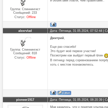
и объектами ловли, чем правилами..
Группа: Спиннингист
Сообщений:
233
Статус:
Offline
alexrvlad
Дата: Пятница, 31.05.2024, 07:52:44 |
Дмитрий
,
Еще раз спасибо!
Группа: Спиннингист
Это будит моё первое участие!
Сообщений:
818
Посмотрим как выйдет первый блин
Статус:
Offline
В пятницу перед соревнованием попрб
хоть с местом познакомлюсь.
pioneer1917
Дата: Пятница, 31.05.2024, 08:20:39 |
Мне казалось, что у понятия ультра-л