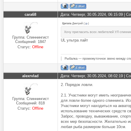
cara68
Дата: Четверг, 30.05.2024, 06:15:09 | 
Цитата
Дмитрий
(
)
Хочу пригласить всех любителей УЛ спинни
Группа: Спиннингист
UL ультра лайт
Сообщений:
1847
Статус:
Offline
Рыбалка — промежуточное звено между спо
alexrvlad
Дата: Четверг, 30.05.2024, 08:02:19 | 
2. Порядок ловли.
2.1. Участники могут иметь неогранич
Группа: Спиннингист
для ловли более одного спиннинга. Ис
Сообщений:
818
Участники могут находиться на аквато
Статус:
Offline
использование технических средств св
Заброс, проводку, вываживание, спор
всех мер безопасности. Желательно ис
любая рыба размером больше 10см.