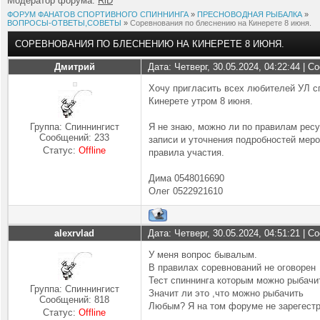
Модератор форума:
RiD
ФОРУМ ФАНАТОВ СПОРТИВНОГО СПИННИНГА
»
ПРЕСНОВОДНАЯ РЫБАЛКА
»
ВОПРОСЫ-ОТВЕТЫ,СОВЕТЫ
»
Соревнования по блеснению на Кинерете 8 июня.
СОРЕВНОВАНИЯ ПО БЛЕСНЕНИЮ НА КИНЕРЕТЕ 8 ИЮНЯ.
Дмитрий
Дата: Четверг, 30.05.2024, 04:22:44 | 
Хочу пригласить всех любителей УЛ сп
Кинерете утром 8 июня.
Группа: Спиннингист
Я не знаю, можно ли по правилам рес
Сообщений:
233
записи и уточнения подробностей меро
Статус:
Offline
правила участия.
Дима 0548016690
Олег 0522921610
alexrvlad
Дата: Четверг, 30.05.2024, 04:51:21 | 
У меня вопрос бывалым.
В правилах соревнований не оговорен
Тест спиннинга которым можно рыбачи
Группа: Спиннингист
Значит ли это ,что можно рыбачить
Сообщений:
818
Любым? Я на том форуме не зарегестр
Статус:
Offline